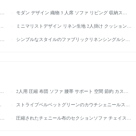
モダン デザイン 織物 3 人席 ソファ リビング 収納スペース
ミニマリストデザイン リネン生地 2人掛け クッションソファ アパート家具
シンプルなスタイルのファブリックリネンシングルシート人間工学に基づいたソファ、レジャーまたは会議用
2人用 圧縮 布団 ソファ 腰帯 サポート 空間 節約 カスタマイズ
ストライプベルベットグリーンのカウチシェニールスリーパーソファアームチェアオットマン付き
圧縮されたチェニール布のセクションソファ チェイスラウンジ 小部屋用