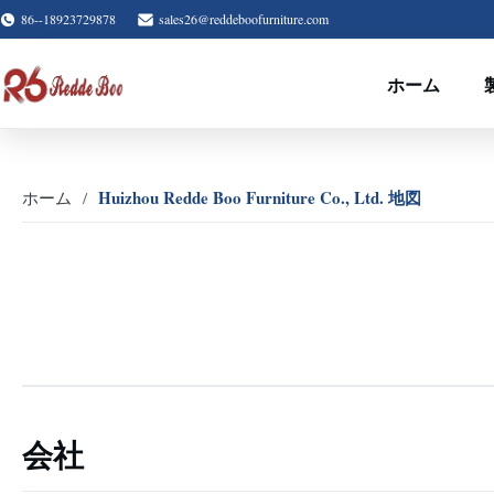
86--18923729878
sales26@reddeboofurniture.com
ホーム
Huizhou Redde Boo Furniture Co., Ltd. 地図
ホーム
会社