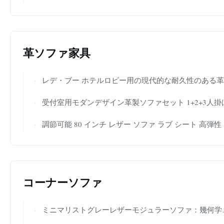
革ソファ家具
レデ・ブー ホテルロビー用の現代的な耐久性のある革タフテッドソファ 高級革ソファ ソファ kr02
受付室用モダンデザイン革製ソファセット 1+2+3人掛
調節可能 80 インチ レザー ソファ ラブ シート 高弾性 スポンジ 透気
コーナーソファ
ミニマリストグレーレザーモジュラーソファ：幾何学的なライン、プレミアム構造 – モダンアートハブ変革