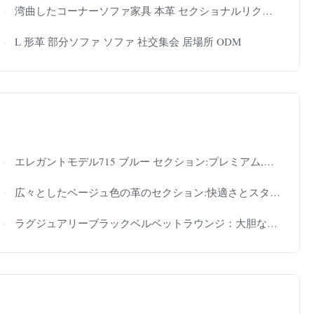
湾曲したコーナーソファ家具 本革 セクショナルリクライニング 防湿
L 形革 部分ソファ ソファ 社交集会 居場所 ODM
エレガントモデル715 ブルー セクション:プレミアム,機能
広々としたベージュ色の革のセクション:快適さとスタイル 現代のスペースには必須
ラグジュアリーブラックベルベットラウンジ：大胆なスタッズ、モダンなフレア – シックで印象的な都会の家におすすめ