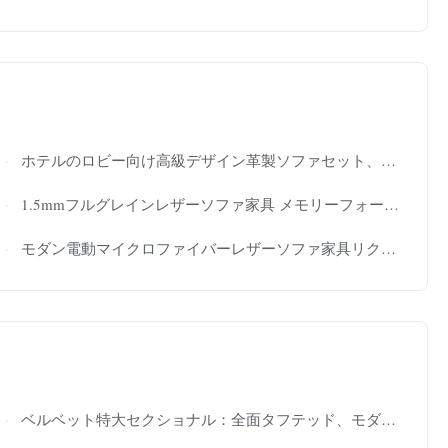
ホテルのロビー向け高級デザイン革製ソファセット、可動式ヘッドレスト付き
1.5mmフルグレインレザーソファ家具 メモリーフォームカウチ リビングルーム用
モダン電動マイクロファイバーレザーソファ家具リクライニング180cmカスタム
ベルベット特大セクショナル：全面タフテッド、モダンアートアクセント – ラグジュアリーで大胆なコンテンポラリーインテリアに最適