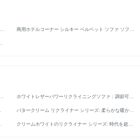
商用ホテルコーナー シルキー ベルベット ソファ ソファ スメラルドグリーン
ホワイトレザーパワーリクライニングソファ：調節可能なヘッドレスト、金属ベース – 明るいモダンなリビングスペースに最適
バタークリーム リクライナー シリーズ: 柔らかな暖かさ、魅力的なセンス – デザイン重視のレジャー スペースに最適な賢い選択
クリームホワイトのリクライナー シリーズ: 時代を超越したエレガンス、モダンなセンス – デザイン先進のインテリアのための賢い選択