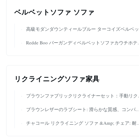
ベルベットソファ ソファ
高級モダンダウンティールブルー ターコイズベルベットカウチ 肌に優しいホテル家具
Redde Boo バーガンディベルベットソファカウチホテルアームチェアオフィスラウンジ用
リクライニングソファ家具
ブラウンファブリックリクライナーセット：手動リクライニング、ハイバックレスト – 居心地の良い伝統的なリビングスペースに最適
ブラウンレザーのラブシート: 滑らかな質感、コンパクトな設置面積 - 家を時代を超えたリラクゼーションコーナーに変えます
チャコール リクライニング ソファ &Amp; チェア: 耐久性のある生地、詰め物たっぷりの快適さ – 居心地の良い現代的なインテリアに最適