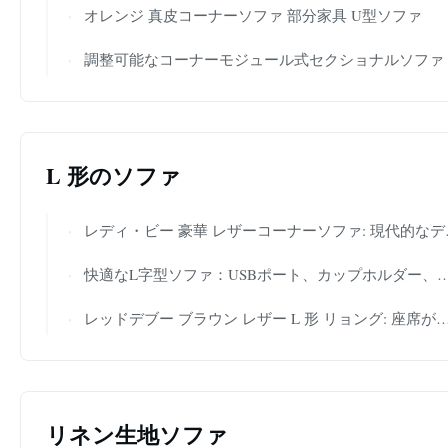
オレンジ 真皮コーナーソファ 部分家具 U型ソファ
調整可能なコーナーモジュール式セクショナルソファ 白革 L字型シート
L 形のソファ
レディ・ビー 豪華 レザーコーナーソファ: 現代的なデザイン,リビングの優雅さを高め
快適なL字型ソファ：USBポート、カップホルダー、収納でリビングルームの利便性を向上
レッドデブー ブラウン レザー L 形 リョング: 座席が充実し,キック 休憩に最適
リネン生地ソファ