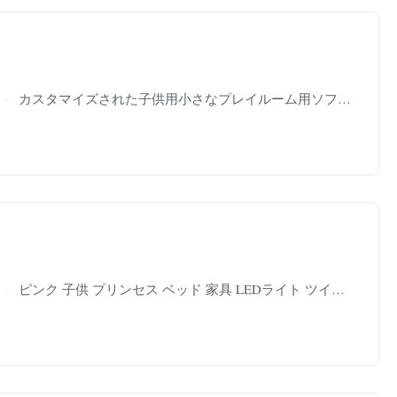
カスタマイズされた子供用小さなプレイルーム用ソファフロアシート 軽量
ピンク 子供 プリンセス ベッド 家具 LEDライト ツインサイズ パステル フレンドリー