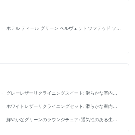
ホテル ティール グリーン ベルヴェット ツフテッド ソファー ラヴシート ソファー 怠け者 座席 2人座
グレーレザーリクライニングスイート: 滑らかな室内装飾、調節可能な傾き – 家を静かなリラクゼーションの隠れ家に変えます
ホワイトレザーリクライニングセット: 滑らかな室内装飾、調節可能な傾き - 家を静かなリラクゼーションの隠れ家に変えます。
鮮やかなグリーンのラウンジチェア: 通気性のある生地、人間工学に基づいたデザイン – 居心地の良い、太陽の光が当たる読書コーナーに最適