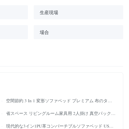
生産現場
場合
空間節約 3 In 1 変形ソファベッド プレミアム 布のタオリングと羽の泡の詰め込み
省スペース リビングルーム家具用 2人掛け 真空パック圧縮ソファベッド
現代的な3イン1PU革コンバーチブルソファベッド USB充電ポートとスペース節約 引き出すソファベッド リビングルームの家具のために