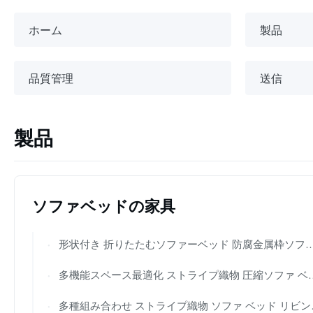
ホーム
製品
品質管理
送信
製品
ソファベッドの家具
形状付き 折りたたむソファーベッド 防腐金属枠ソファ 収納用椅子とマットレス
多機能スペース最適化 ストライプ織物 圧縮ソファ ベッド リビングルーム用 フリー コンビニ家具
多種組み合わせ ストライプ織物 ソファ ベッド リビングルームの家具 掃除用 床 圧縮ソファ ベッド ソファ