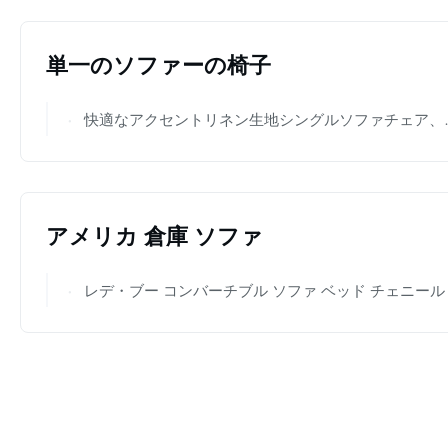
単一のソファーの椅子
快適なアクセントリネン生地シングルソファチェア、寝室での読書用
アメリカ 倉庫 ソファ
レデ・ブー コンバーチブル ソファ ベッド チェニール 織物 固体 鋼筋 フレーム 狭い 空間 用 高密度 