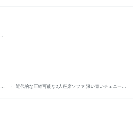
泡
近代的な圧縮可能な2人座席ソファ 深い青いチェニール面料 モジュール型 小部屋用