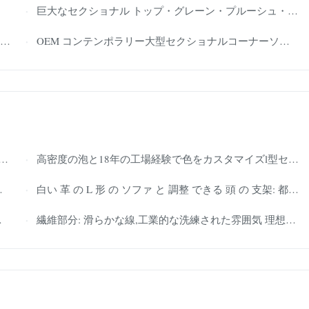
巨大なセクショナル トップ・グレーン・プルーシュ・レザーソファ ソファ リクライナー 曲がりくねった背筋
OEM コンテンポラリー大型セクショナルコーナーソファ 家具 曲線 耐食性
高密度の泡と18年の工場経験で色をカスタマイズl型セクションソファ
白い 革 の L 形 の ソファ と 調整 できる 頭 の 支架: 都市 生活 に 適した 快適 な 生活
繊維部分: 滑らかな線,工業的な洗練された雰囲気 理想的な磨かれた現代的な都市室内