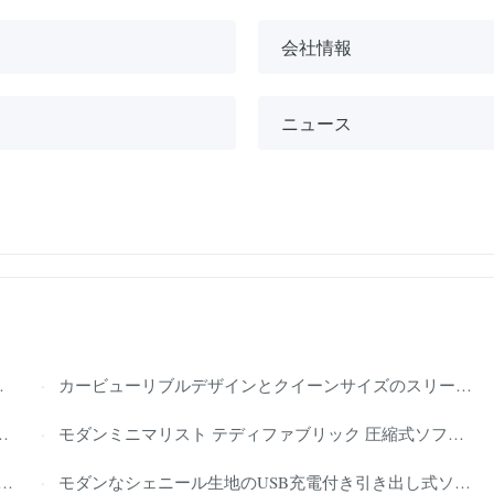
会社情報
ニュース
カービューリブルデザインとクイーンサイズのスリーパー機能を持つ現代的なベールベット折りたたたみのソファベッド
モダンミニマリスト テディファブリック 圧縮式ソファ ベッド 空間節約 リビング 家具 変形式 2人座 ソファ 折りたたみ ソファ ベッド
モダンなシェニール生地のUSB充電付き引き出し式ソファベッド、省スペース2人掛けソファ、リビングルーム家具