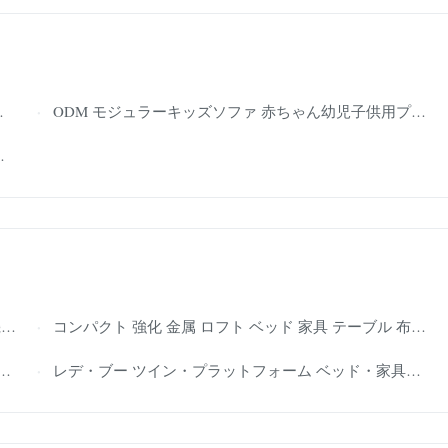
ODM モジュラーキッズソファ 赤ちゃん幼児子供用プレイルーム家具
用
コンパクト 強化 金属 ロフト ベッド 家具 テーブル 布団 ラック 空間 節約
レデ・ブー ツイン・プラットフォーム ベッド・家具のフレーム