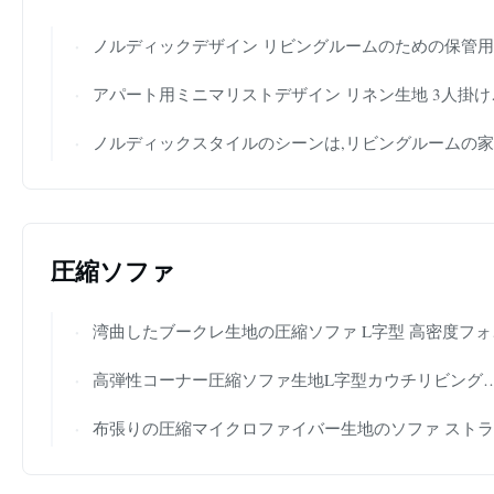
ノルディックデザイン リビングルームのための保管用オットマン式ソファセットを組み立てます
アパート用ミニマリストデザイン リネン生地 3人掛けソファ オットマン付き
ノルディックスタイルのシーンは,リビングルームの家具のための半KD クッションソファーセット
圧縮ソファ
湾曲したブークレ生地の圧縮ソファ L字型 高密度フォーム リビングルーム用
高弾性コーナー圧縮ソファ生地L字型カウチリビングルーム家具
布張りの圧縮マイクロファイバー生地のソファ ストライプベルベットスリーパーセクショナル