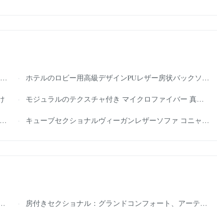
ホテルのロビー用高級デザインPUレザー房状バックソファセット
け
モジュラルのテクスチャ付き マイクロファイバー 真皮 セクションソファ ソファ 防傷
キューブセクショナルヴィーガンレザーソファ コニャック リビングルーム用
房付きセクショナル：グランドコンフォート、アーティスティックな雰囲気 – 洗練されたデザインの聖域へと家を変身させましょう