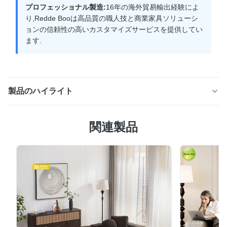
プロフェッショナル製造:
16年の海外貿易輸出経験によ
り,Redde Booは高品質の職人技と商業家具ソリューシ
ョンの信頼性の高いカスタマイズサービスを提供してい
ます.
製品のハイライト
レッデ・ブー スムース・ベルベット ホテル 扶手椅子 -
関連製品
1801型 適用する リビング 寝室 ホテル 産地 ヒュイショ
ウ,中国 詰め物 高密度の泡 梱包 箱に2個 材料 ベルベット
供給能力 月500個 モデル番号 1801 FOB 配達時間 30~45
日 スタイル 部分的なソファ EXW アメリカ 配達時間 4~7
日 (アメリカ ストック) ブランド名 レデ・ブー カスタマ
イズ 専門的な中国のソファ工場 16年の外貿易輸出経験 オ
フィス用:ラウンジ,会議室,プレミアムワークスペース こ
の滑らかなベールベット式ホテルの扶手椅子は どんなオ