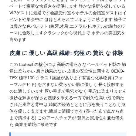
ベートで豪華な快適さを提供します 静かな場所を探している
VIPゲストに最適です会議受付室やホテルの会議室ゲストはイ
ベントや集会中に ほほとめられているように感じます 椅子に
は豊かな色パレット (象牙,木炭,エメラルド,ホテルの装飾のテ
ーマに合致しますクラシックから現代まで ホテルの雰囲気を
高めます
皮膚 に 優しい 高級 繊維: 究極 の 贅沢 な 体験
この fauteuil の核心には 高級の滑らかなベールベット製の 触
覚に柔らかい 磨き効果のない 皮膚の安全性に関する OEKO-
TEX 標準100 クラス I 認証があります有害な化学物質 (フォ
ーマルデヒド) を含まない柔らかい肌に優しく 長く接触する
のに適しています 厚い毛糸で毛穴がなく 毛穴に染まりません
微妙な輝きが深さと洗練を添える一方で耐久性高い泡で満た
された座席と背中は,時間の経過とともに形を失うことなく身
体を優しく支えます.簡単に清掃できる (湿った布で点から点
まで清掃する) このアームチェアが 贅沢と実用性を兼ね備え
た 商業用環境に最適です.