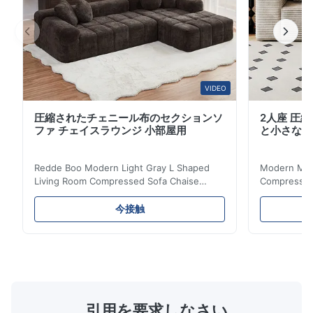
フィスにも使い勝手で リビングや会議室や 高級ワーク
ス...
VIDEO
圧縮されたチェニール布のセクションソ
2人座 圧
ファ チェイスラウンジ 小部屋用
と小さなア
Redde Boo Modern Light Gray L Shaped
Modern Mini
Living Room Compressed Sofa Chaise
Compressed 
Lounge Product Overview High resilience
Room Furnit
soft sectional sofa designed for small
Design Comf
今接触
spaces, featuring a contemporary light gray
Compressed
chenille fabric and comfortable high
design with 
rebound foam filling. Specifications Feature
for excepti
Details Application ...
configuration
引用を要求しなさい