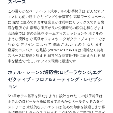
スペース
この滑らかなベールベット式ホテルの扶手椅子は どんなオフ
ィスにも使い勝手で リビングや会議室や 高級ワークスペース
に 完璧に適応できます従業員が休憩中にリラックスできる快
適な場所です 豪華な座席が長い労働時間の疲労を和らげます
会議室では 客の会議や チームディスカッションを ホテルの
ような優雅さで 高級オフィスや エグゼクティブスイートでは
巧妙 な デザイン に よっ て 洗練 さ れ た もの と なり ます
座席のコンパクトな足跡 (28"W*32"D*36"H) は,混雑なく共有
スペースに整然と収まる.日常的な商業用使用に耐えられる 堅
牢な構造で 忙しいオフィス環境に最適です.
ホテル・シーンの適応性:ロビーラウンジ,エグ
ゼクティブ・フロア&ミーティング・レセプシ
ョン
5つ星ホテル基準を満たすように設計された この扶手椅子は
ホテルのロビーから高級階まで滑らかなベールテッドのタペ
ストリーと 永続的なシルエットは 初めの印象を歓迎します客
を待機中にリラックスさせます エグゼクティブ階では プライ