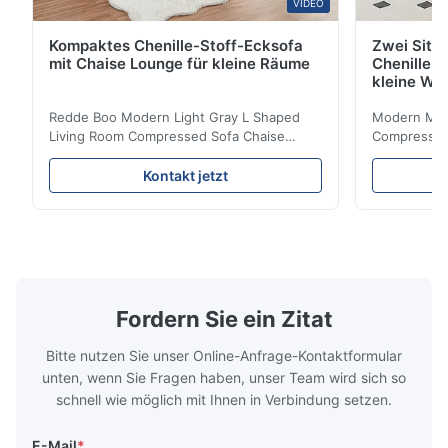
VIDEO
Kompaktes Chenille-Stoff-Ecksofa
Zwei Sitz
mit Chaise Lounge für kleine Räume
Chenille S
kleine Wo
Redde Boo Modern Light Gray L Shaped
Modern Mini
Living Room Compressed Sofa Chaise
Compressed 
Lounge Product Overview High resilience
Room Furnit
soft sectional sofa designed for small
Design Comf
Kontakt jetzt
spaces, featuring a contemporary light gray
Compressed
chenille fabric and comfortable high
design with 
rebound foam filling. Specifications Feature
for excepti
Details Application ...
configuration
Fordern Sie ein Zitat
Bitte nutzen Sie unser Online-Anfrage-Kontaktformular
unten, wenn Sie Fragen haben, unser Team wird sich so
schnell wie möglich mit Ihnen in Verbindung setzen.
E-Mail
*