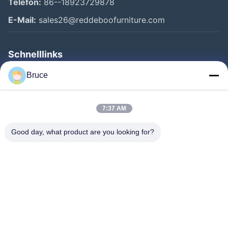
Telefon:
86--18923729878
E-Mail:
sales26@reddeboofurniture.com
Schnelllinks
Startseite
Bruce
Produkte
7:37 AM
Videos
Über Uns
Good day, what product are you looking for?
Fabrik Tour
Qualitätskontrolle
Kontakt
Referenzen
Nachrichten