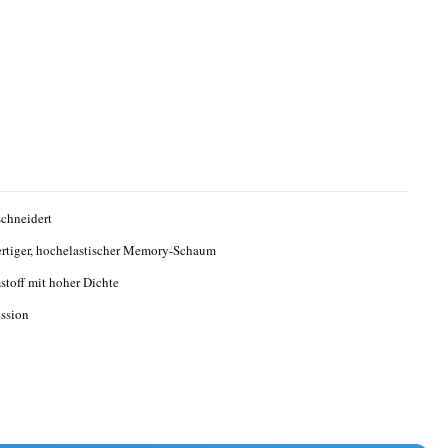
chneidert
tiger, hochelastischer Memory-Schaum
toff mit hoher Dichte
ssion