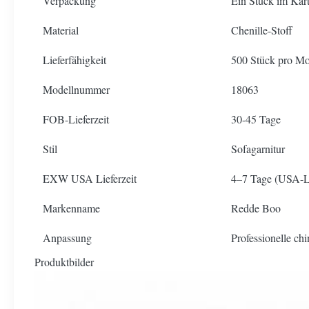
Verpackung
Ein Stück im Kar
Material
Chenille-Stoff
Lieferfähigkeit
500 Stück pro Mo
Modellnummer
18063
FOB-Lieferzeit
30-45 Tage
Stil
Sofagarnitur
EXW USA Lieferzeit
4–7 Tage (USA-L
Markenname
Redde Boo
Anpassung
Professionelle ch
Produktbilder