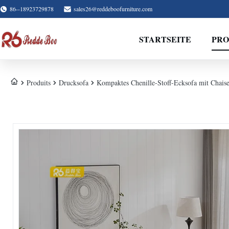
86--18923729878
sales26@reddeboofurniture.com
STARTSEITE
PR
Produits
Drucksofa
Kompaktes Chenille-Stoff-Ecksofa mit Chais