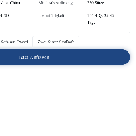
izhou China
Mindestbestellmenge:
220 Sätze
9USD
Lieferfähigkeit:
1*40HQ: 35-45
Tage
Sofa aus Tweed
Zwei-Sitzer Stoffsofa
J
e
t
z
t
A
n
f
r
a
g
e
n