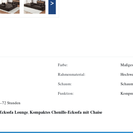
>
Farbe:
Maßges
Rahmenmaterial:
Hochwer
Schaum:
Schaums
Funktion:
Kompre
8–72 Stunden
-Ecksofa Lounge
Kompaktes Chenille-Ecksofa mit Chaise
,