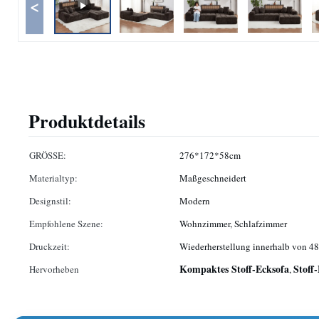
<
Produktdetails
GRÖSSE:
276*172*58cm
Materialtyp:
Maßgeschneidert
Designstil:
Modern
Empfohlene Szene:
Wohnzimmer, Schlafzimmer
Druckzeit:
Wiederherstellung innerhalb von 4
Kompaktes Stoff-Ecksofa
Stoff
Hervorheben
,