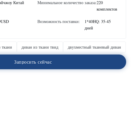
эйчжоу Китай
Минимальное количество заказа:
220
комплектов
9USD
Возможность поставки:
1*40HQ: 35-45
дней
 ткани
диван из ткани твид
двухместный тканевый диван
З
а
п
р
о
с
и
т
ь
с
е
й
ч
а
с