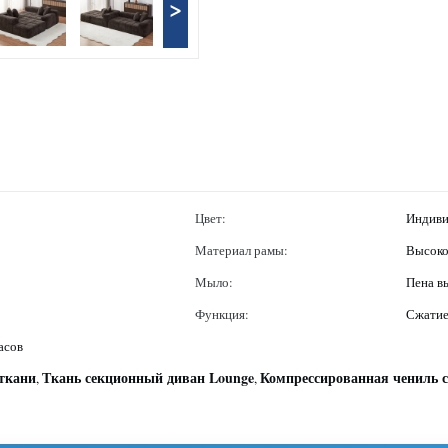
>
Цвет:
Индиви
Материал рамы:
Высоко
Мыло:
Пена в
Функция:
Сжати
асов
ткани
Ткань секционный диван Lounge
Компрессированная чениль с
,
,