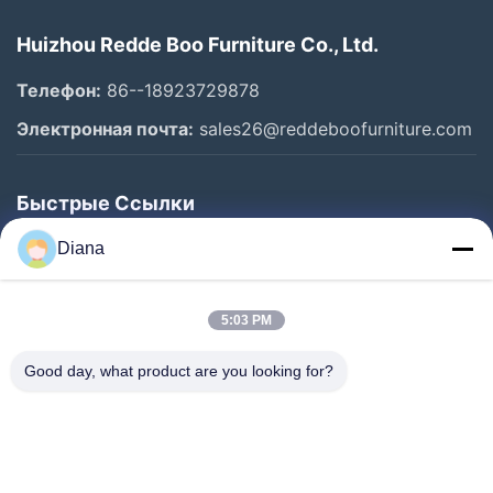
Huizhou Redde Boo Furniture Co., Ltd.
Телефон:
86--18923729878
Электронная почта:
sales26@reddeboofurniture.com
Быстрые Ссылки
Главная Страница
Diana
Продукция
5:03 PM
Ролики
О Компании
Good day, what product are you looking for?
Наша Фабрика
Контроль Качества
Контактные Данные