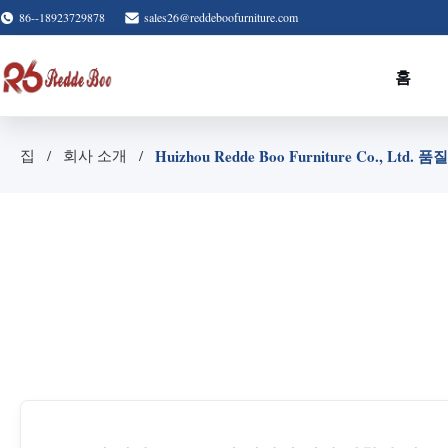
86--18923729878
sales26@reddeboofurniture.com
홈
Huizhou Redde Boo Furniture Co., Ltd. 
집
회사 소개