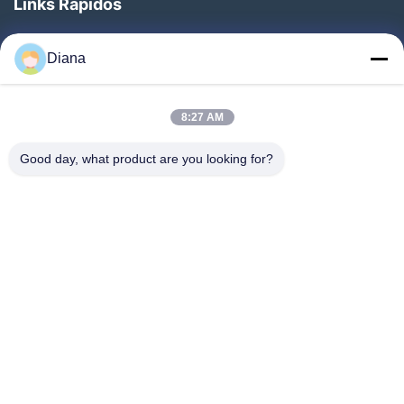
Links Rápidos
Casa
Diana
Produtos
Vídeos
8:27 AM
Quem Somos
Good day, what product are you looking for?
Fábrica
Controle De Qualidade
Fale Conosco
Pedir Um Orçamento
Notícias
Segue-Nos.