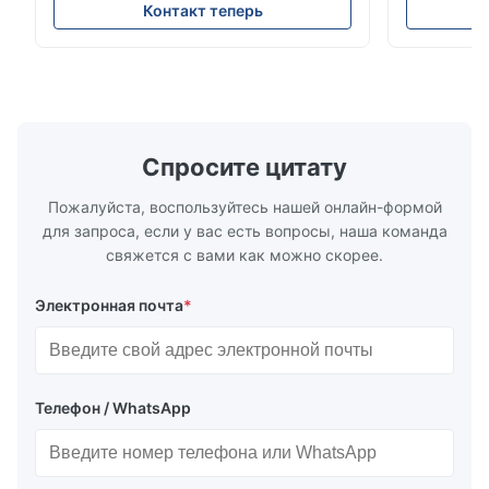
soft sectional sofa designed for small
Design Comf
Контакт теперь
spaces, featuring a contemporary light gray
Compressed
chenille fabric and comfortable high
design with 
rebound foam filling. Specifications Feature
for excepti
Details Application ...
configuration
Спросите цитату
Пожалуйста, воспользуйтесь нашей онлайн-формой
для запроса, если у вас есть вопросы, наша команда
свяжется с вами как можно скорее.
Электронная почта
*
Телефон / WhatsApp