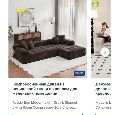
эргономичный дизайн ЭтотСжатый диванимеет
эргономичный дизайн с мягким наполнителем из
губки высокой плотности для исключительного
комфорта.2-местная конфигурацияидеально ...
VIDEO
Компрессионный диван из
Двухмест
чениллевой ткани с креслом для
диван из 
маленьких помещений
кресло д
Redde Boo Modern Light Gray L Shaped
Modern Mini
Living Room Compressed Sofa Chaise
Compressed 
Lounge Product Overview High resilience
Room Furnit