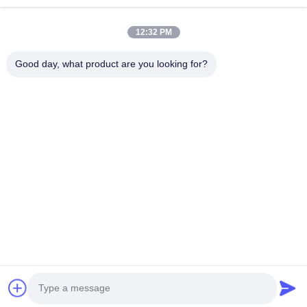
Продукция
12:32 PM
Ролики
О Компании
Good day, what product are you looking for?
Наша Фабрика
Контроль Качества
Контактные Данные
Отправить Запрос
Новости
Следуйте За Нами.
©2025- Huizhou Redde Boo Furniture Co., Ltd.. . Все права защищены.