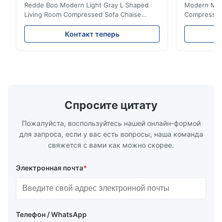
Redde Boo Modern Light Gray L Shaped
Modern Mini
Living Room Compressed Sofa Chaise
Compressed 
Lounge Product Overview High resilience
Room Furnit
soft sectional sofa designed for small
Design Comf
Контакт теперь
spaces, featuring a contemporary light gray
Compressed
chenille fabric and comfortable high
design with 
rebound foam filling. Specifications Feature
for excepti
Details Application ...
configuration
Спросите цитату
Пожалуйста, воспользуйтесь нашей онлайн-формой
для запроса, если у вас есть вопросы, наша команда
свяжется с вами как можно скорее.
Электронная почта
*
Телефон / WhatsApp