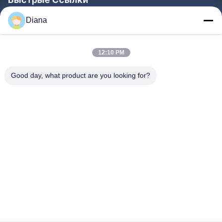
Главная Страница
Diana
Продукция
12:10 PM
Ролики
О Компании
Good day, what product are you looking for?
Наша Фабрика
Контроль Качества
Контактные Данные
Отправить Запрос
Новости
Следуйте За Нами.