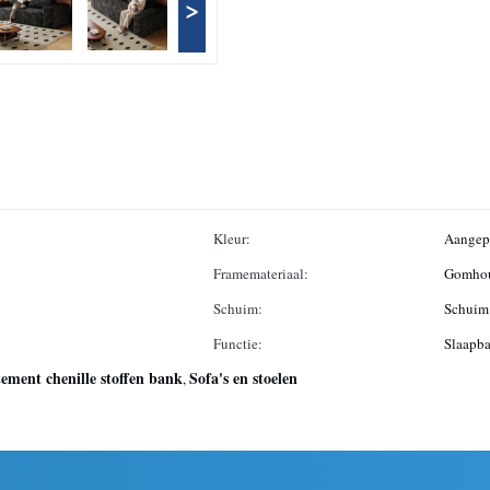
>
Kleur:
Aangep
Framemateriaal:
Gomhout
Schuim:
Schuim 
Functie:
Slaapba
tement chenille stoffen bank
Sofa's en stoelen
,