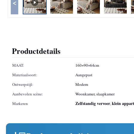
<
Productdetails
MAAT:
160×90×64cm
Materiaalsoort:
Aangepast
Ontwerpstijl:
Modern
Aanbevolen scène:
Woonkamer, slaapkamer
Zelfstandig vervoer
klein appar
Markeren
,