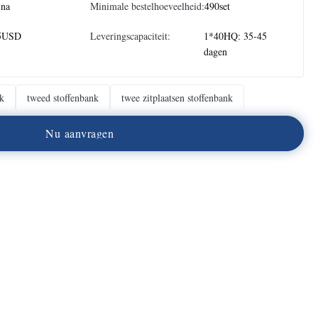
ina
Minimale bestelhoeveelheid:
490set
5USD
Leveringscapaciteit:
1*40HQ: 35-45
dagen
nk
tweed stoffenbank
twee zitplaatsen stoffenbank
N
u
a
a
n
v
r
a
g
e
n