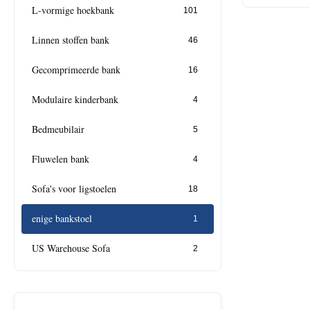
L-vormige hoekbank
101
Linnen stoffen bank
46
Gecomprimeerde bank
16
Modulaire kinderbank
4
Bedmeubilair
5
Fluwelen bank
4
Sofa's voor ligstoelen
18
enige bankstoel
1
US Warehouse Sofa
2