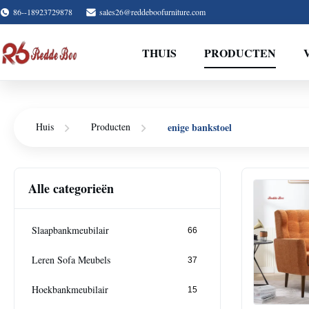
86--18923729878
sales26@reddeboofurniture.com
THUIS
PRODUCTEN
enige bankstoel
Huis
Producten
Alle categorieën
Slaapbankmeubilair
66
Leren Sofa Meubels
37
Hoekbankmeubilair
15