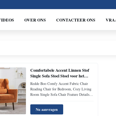
VIDEOS
OVER ONS
CONTACTEER ONS
VRA
Comfortabele Accent Linnen Stof
Single Sofa Stoel Stoel voor het
lezen in de slaapkamer
Redde Boo Comfy Accent Fabric Chair
Reading Chair for Bedroom, Cozy Living
Room Single Sofa Chair Feature Details
Application Living Room, Bedroom, Hotel
Place of Origin Huizhou, China Filling
Nu aanvragen
Material High density foam Packing Two