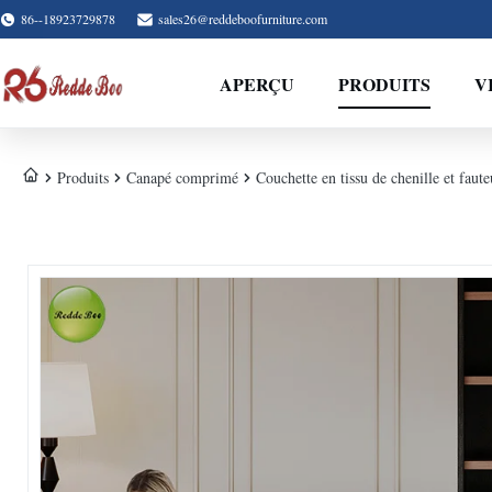
86--18923729878
sales26@reddeboofurniture.com
APERÇU
PRODUITS
V
Produits
Canapé comprimé
Couchette en tissu de chenille et faut