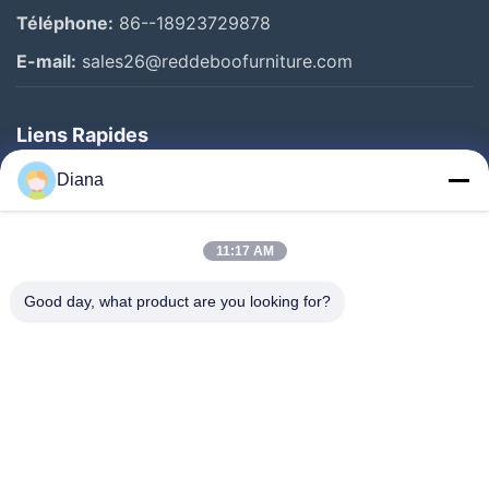
Téléphone:
86--18923729878
E-mail:
sales26@reddeboofurniture.com
Liens Rapides
Aperçu
Diana
Produits
11:17 AM
Vidéos
A Propos De Nous
Good day, what product are you looking for?
Visite D'usine
Contrôle De La Qualité
Contact
Demande De Soumission
Nouvelles