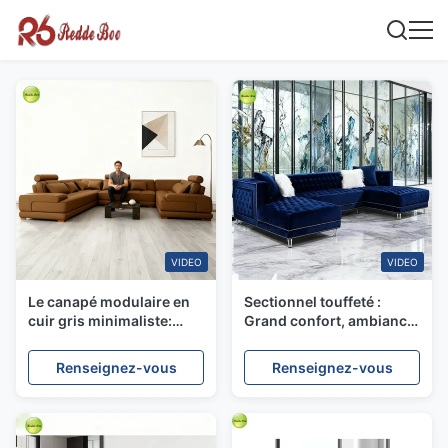
VIDEO
VIDEO
Le canapé modulaire en
Sectionnel touffeté :
cuir gris minimaliste:
Grand confort, ambiance
lignes géométriques,
artistique – Transformez
construction haut de
votre intérieur en un
Renseignez-vous
Renseignez-vous
gamme
sanctuaire de design
sophistiqué