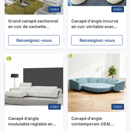
VIDEO
VIDEO
Grand canapé sectionnel
Canapé d'angle incurvé
en cuir de vachette
en cuir véritable avec
moelleux avec dossier
fonction relax, résistant à
incurvé
l'humidité
Renseignez-vous
Renseignez-vous
VIDEO
VIDEO
Canapé d'angle
Canapé d'angle
modulable réglable en
contemporain OEM,
cuir blanc, sectionnel en
grand, meubles, résistant