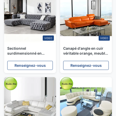
VIDEO
VIDEO
Sectionnel
Canapé d'angle en cuir
surdimensionné en
véritable orange, meuble
velours : entièrement
de salon en forme de U
capitonné, accent
Renseignez-vous
Renseignez-vous
artistique moderne –
Idéal pour les intérieurs
contemporains luxueux
et audacieux