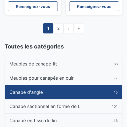
forme de L
à la corrosion, incurvé
Renseignez-vous
Renseignez-vous
1
2
›
»
Toutes les catégories
Meubles de canapé-lit
66
Meubles pour canapés en cuir
37
Canapé d'angle
15
Canapé sectionnel en forme de L
101
Canapé en tissu de lin
46