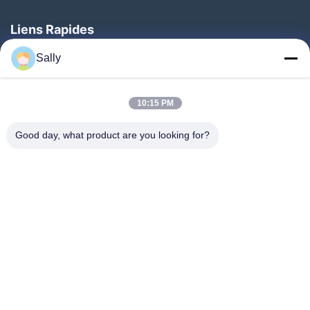
Liens Rapides
Aperçu
Sally
Produits
10:15 PM
Vidéos
A Propos De Nous
Good day, what product are you looking for?
Visite D'usine
Contrôle De La Qualité
Contact
Demande De Soumission
Nouvelles
Suivez-Nous!