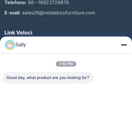
Telefono:
86--18923729878
E-mail:
sales26@reddeboofurniture.com
Link Veloci
Casa
Sally
Prodotti
7:55 PM
Video
Chi Siamo
Good day, what product are you looking for?
Fatory Tour
Controllo Di Qualità
Contattaci
Richiedere Un Preventivo
Notizie