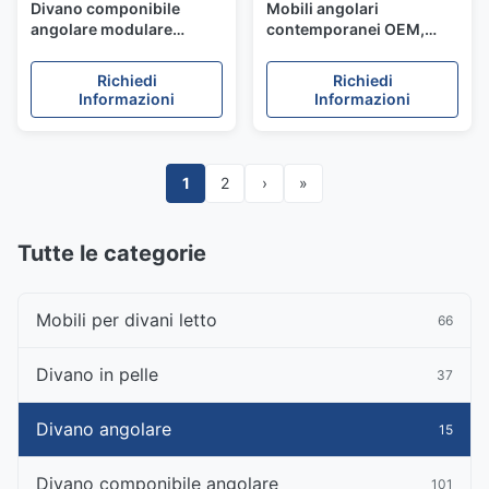
Divano componibile
Mobili angolari
angolare modulare
contemporanei OEM,
regolabile in pelle bianca
grandi divani
a forma di L
componibili, resistenti
Richiedi
Richiedi
alla corrosione
Informazioni
Informazioni
1
2
›
»
Tutte le categorie
Mobili per divani letto
66
Divano in pelle
37
Divano angolare
15
Divano componibile angolare
101