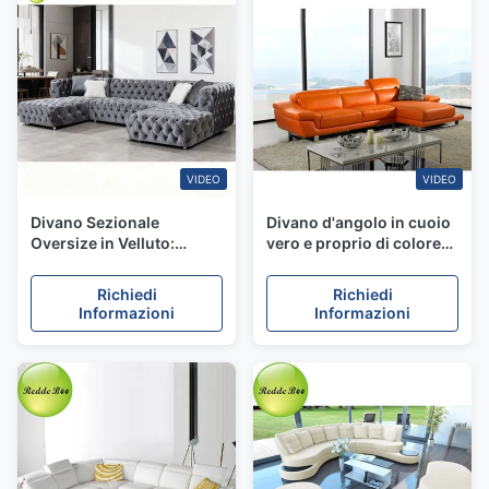
VIDEO
VIDEO
Divano Sezionale
Divano d'angolo in cuoio
Oversize in Velluto:
vero e proprio di colore
Completamente
arancione
Imbottito, Accento
Richiedi
Richiedi
Artistico Moderno –
Informazioni
Informazioni
Ideale per Interni
Contemporanei Lussuosi
e Audaci