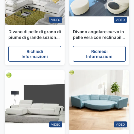
VIDEO
VIDEO
Divano di pelle di grano di
Divano angolare curvo in
piume di grande sezione,
pelle vera con reclinabile
divano reclinabile,
e resistente all'umidità
schienale curvo
Richiedi
Richiedi
Informazioni
Informazioni
VIDEO
VIDEO