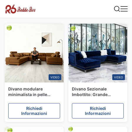
VIDEO
VIDEO
Divano modulare
Divano Sezionale
minimalista in pelle
Imbottito: Grande
grigia: linee geometriche,
Comfort, Atmosfera
costruzione premium –
Artistica – Trasforma la
Richiedi
Richiedi
Trasformazione Modern
Casa in un Rifugio di
Informazioni
Informazioni
Art Hub
Design Sofisticato