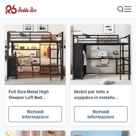
Full Size Metal High
Mobili per letto a
Sleeper Loft Bed
soppalco in metallo
Multifunzionale Per
rinforzato compatto con
dormitori
scrivania e appendiabiti
Richiedi
Richiedi
salvaspazio
Informazioni
Informazioni