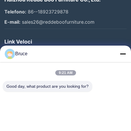
Telefono:
86--18923729878
E-mail:
sales26@reddeboofurniture.com
Link Veloci
Casa
Bruce
Prodotti
9:21 AM
Video
Chi Siamo
Good day, what product are you looking for?
Fatory Tour
Controllo Di Qualità
Contattaci
Richiedere Un Preventivo