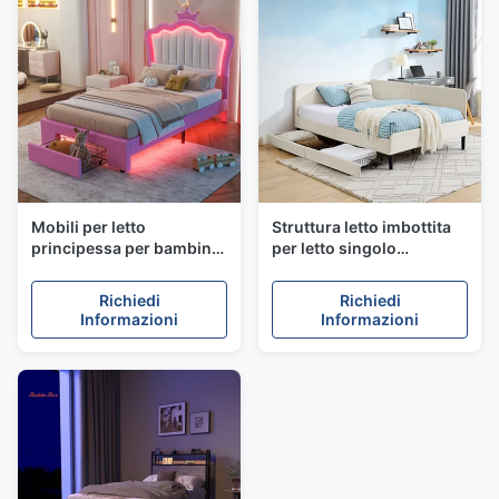
Mobili per letto
Struttura letto imbottita
principessa per bambini
per letto singolo
rosa con luci a LED,
salvaspazio con cassetti
misura singola, colori
sottoletto
Richiedi
Richiedi
pastello
Informazioni
Informazioni