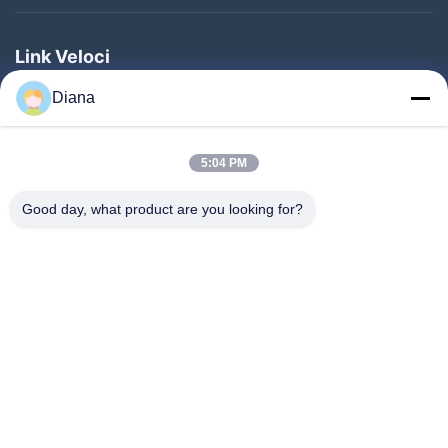
sofà di cuoio
Link Veloci
sofà di tela
Casa
Diana
Altri video
Prodotti
5:04 PM
Video
Chi Siamo
Good day, what product are you looking for?
Fatory Tour
Controllo Di Qualità
Contattaci
Richiedere Un Preventivo
Notizie
Seguiteci.