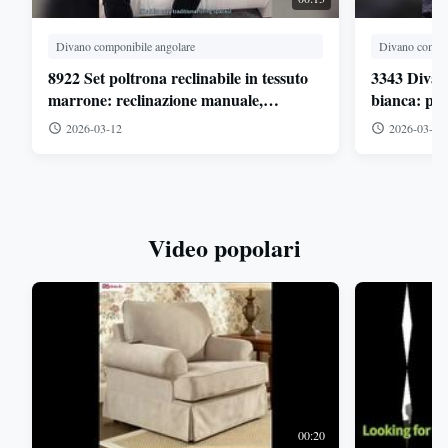
Divano componibile angolare
Divano compon
8922 Set poltrona reclinabile in tessuto
3343 Divano
marrone: reclinazione manuale,
bianca: pog
schienale alto - Ideale per la vita
metallo - I
2026-03-12
2026-03-10
tradizionale accogliente S
luminosi
Video popolari
00:20