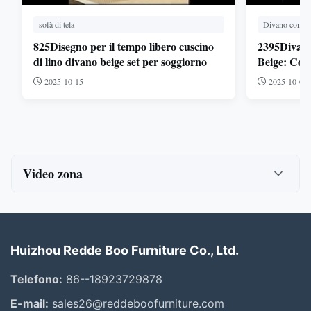
sofà di tela
Divano compon
825Disegno per il tempo libero cuscino
2395Divano 
di lino divano beige set per soggiorno
Beige: Com
per Spazi 
2025-10-15
2025-10-01
Video zona
Tutti i video
Divano compresso
Huizhou Redde Boo Furniture Co., Ltd.
Divano componibile angolare
Telefono:
86--18923729878
Divano in tessuto di lino
E-mail:
sales26@reddeboofurniture.com