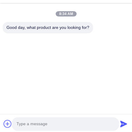
Prodotti
8:34 AM
Video
Chi Siamo
Good day, what product are you looking for?
Fatory Tour
Controllo Di Qualità
Contattaci
Richiedere Un Preventivo
Notizie
Seguiteci.
©2025- Huizhou Redde Boo Furniture Co., Ltd.. . Tutti i diritti riservati.