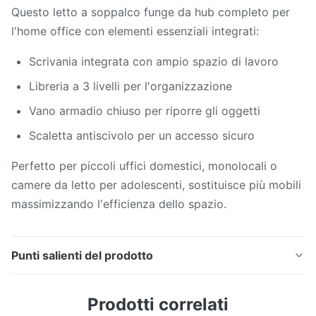
Questo letto a soppalco funge da hub completo per
l'home office con elementi essenziali integrati:
Scrivania integrata con ampio spazio di lavoro
Libreria a 3 livelli per l'organizzazione
Vano armadio chiuso per riporre gli oggetti
Scaletta antiscivolo per un accesso sicuro
Perfetto per piccoli uffici domestici, monolocali o
camere da letto per adolescenti, sostituisce più mobili
massimizzando l'efficienza dello spazio.
Punti salienti del prodotto
Letto a soppalco in metallo con scrivania: ripiano
Prodotti correlati
salvaspazio per letto a soppalco in metallo con