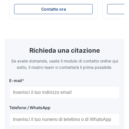
Lounge Product Overview High resilience
Room Furnit
soft sectional sofa designed for small
Design Comf
Contatto ora
spaces, featuring a contemporary light gray
Compressed
chenille fabric and comfortable high
design with 
rebound foam filling. Specifications Feature
for excepti
Details Application ...
configuration
Richieda una citazione
Se avete domande, usate il modulo di contatto online qui
sotto, il nostro team vi contatterà il prima possibile.
E-mail
*
Telefono / WhatsApp