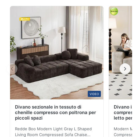
appendiabiti Letto a soppalco salvaspazio:
massimizza l'efficienza dell'home office Questo
robusto letto a soppalco in metallo è progettato per
l'ottimizzazione dell'home office, trasformando stanze
...
VIDEO
Divano sezionale in tessuto di
Divano in 
chenille compresso con poltrona per
compresso
piccoli spazi
letto per 
Redde Boo Modern Light Gray L Shaped
Modern Mini
Living Room Compressed Sofa Chaise
Compressed 