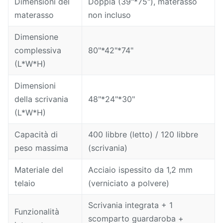
Dimensioni del
Doppia (39"*75"), materasso
materasso
non incluso
Dimensione
complessiva
80"*42"*74"
(L*W*H)
Dimensioni
della scrivania
48"*24"*30"
(L*W*H)
Capacità di
400 libbre (letto) / 120 libbre
peso massima
(scrivania)
Materiale del
Acciaio ispessito da 1,2 mm
telaio
(verniciato a polvere)
Scrivania integrata + 1
Funzionalità
scomparto guardaroba +