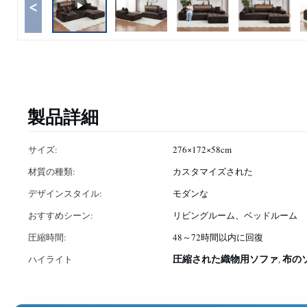
<
製品詳細
サイズ:
276×172×58cm
材質の種類:
カスタマイズされた
デザインスタイル:
モダンな
おすすめシーン:
リビングルーム、ベッドルーム
圧縮時間:
48～72時間以内に回復
圧縮された織物用ソファ
布の
ハイライト
,