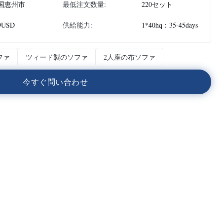
国恵州市
最低注文数量:
220セット
9USD
供給能力:
1*40hq：35-45days
ファ
ツィード製のソファ
2人座の布ソファ
今
す
ぐ
問
い
合
わ
せ