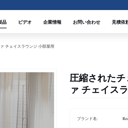
製品
ビデオ
企業情報
お問い合わせ
見積依
ァ チェイスラウンジ 小部屋用
圧縮されたチ
ァ チェイス
ブランド名:
Re