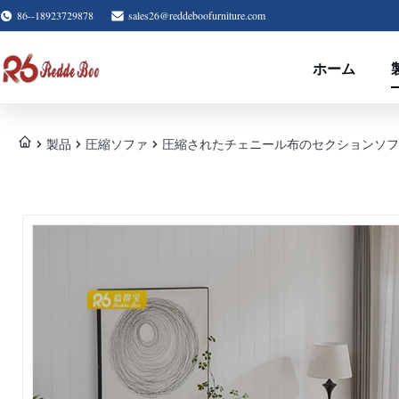
86--18923729878
sales26@reddeboofurniture.com
ホーム
製品
圧縮ソファ
圧縮されたチェニール布のセクションソフ