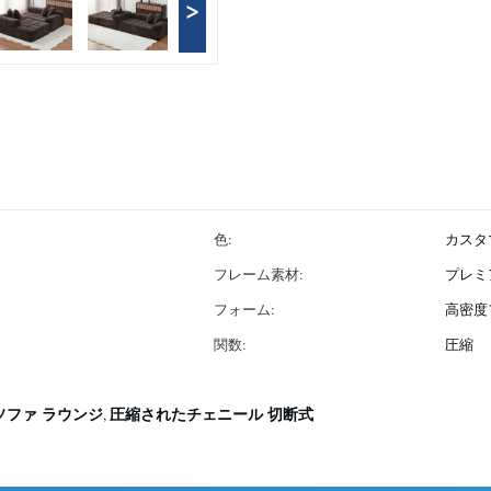
>
色:
カスタ
フレーム素材:
プレミ
フォーム:
高密度
関数:
圧縮
ソファ ラウンジ
圧縮されたチェニール 切断式
,