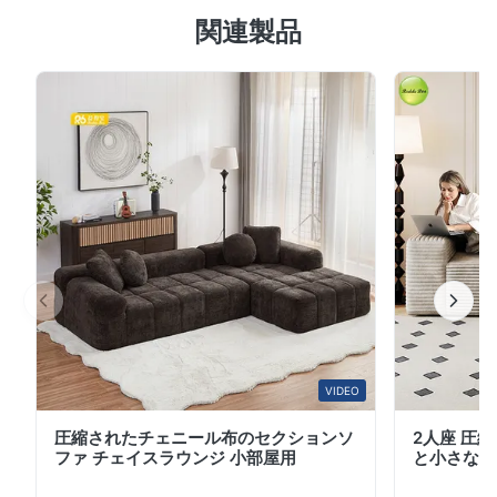
関連製品
ェア 人間工学に基づいた快適なデザイン この圧縮ソファ
は人間工学に基づいたデザインで、柔らかい高密度スポン
ジの座面とサポート力のある背もたれ枕が特徴です。一人
掛けのデザインにはオットマンが含まれており、座席また
はリクライニングスペースとして多目的に使用できます。
リビングルーム、書斎、小さなアパートに最適で、快適さ
とスタイリッシュな機能性を兼ね備えています。 製品仕
様 製品名 圧縮シングルソファ 材料 高密度スポンジ ファ
ブリック ストライプのベルベット生地 構造 一人掛けオッ
トマン付き 適切なスペース リビングルーム/書斎/小さな
アパート ス...
VIDEO
圧縮されたチェニール布のセクションソ
2人座 圧
ファ チェイスラウンジ 小部屋用
と小さなア