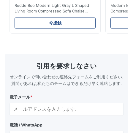
Redde Boo Modern Light Gray L Shaped
Modern Mini
Living Room Compressed Sofa Chaise
Compressed 
Lounge Product Overview High resilience
Room Furnit
soft sectional sofa designed for small
Design Comf
今接触
spaces, featuring a contemporary light gray
Compressed
chenille fabric and comfortable high
design with 
rebound foam filling. Specifications Feature
for excepti
Details Application ...
configuration
引用を要求しなさい
オンラインで問い合わせの連絡先フォームをご利用ください.
質問があれば,私たちのチームはできるだけ早く連絡します.
電子メール
*
電話 / WhatsApp