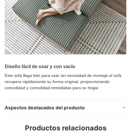
Diseño fácil de usar y con vacío
Este sofá llega listo para usar sin necesidad de montaje.el sofá
recupera rápidamente su forma original, proporcionando
comodidad y comodidad inmediatas para su hogar.
Aspectos destacados del producto
Silla de terciopelo de rayas moderna con ottoman
Productos relacionados
Diseño de confort ergonómico Este sofá comprimido