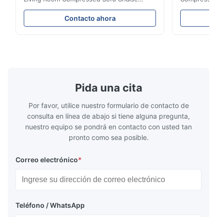
Lounge Product Overview High resilience
Room Furnit
soft sectional sofa designed for small
Design Comf
Contacto ahora
spaces, featuring a contemporary light gray
Compressed
chenille fabric and comfortable high
design with 
rebound foam filling. Specifications Feature
for excepti
Details Application ...
configuration
Pida una cita
Por favor, utilice nuestro formulario de contacto de
consulta en línea de abajo si tiene alguna pregunta,
nuestro equipo se pondrá en contacto con usted tan
pronto como sea posible.
Correo electrónico
*
Teléfono / WhatsApp