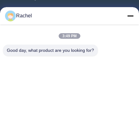
Inicio
Rachel
Productos
Videos
3:49 PM
Sobre Nosotros
Good day, what product are you looking for?
Visita A La Fábrica
Control De Calidad
Contacto
Solicitar Una Cotización
Noticias
Síguenos.