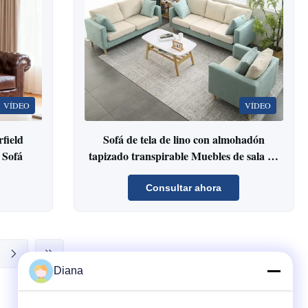
VÍDEO
VÍDEO
field
Sofá de tela de lino con almohadón
 Sofá
tapizado transpirable Muebles de sala de
estar 2 plazas
Consultar ahora
Diana