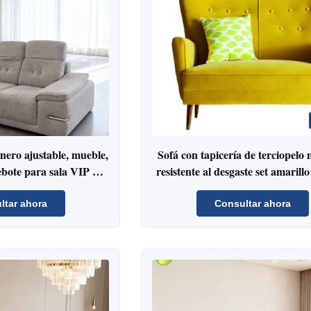
nero ajustable, mueble,
Sofá con tapicería de terciopelo
ebote para sala VIP de
resistente al desgaste set amaril
opuerto
para el salón
ltar ahora
Consultar ahora