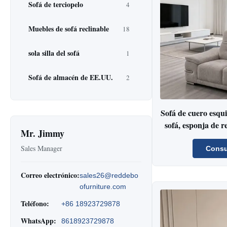
Sofá de terciopelo
4
Muebles de sofá reclinable
18
sola silla del sofá
1
Sofá de almacén de EE.UU.
2
Sofá de cuero esqui
sofá, esponja de r
Mr. Jimmy
aer
Sales Manager
Consu
Correo electrónico:
sales26@reddebo
ofurniture.com
Teléfono:
+86 18923729878
WhatsApp:
8618923729878