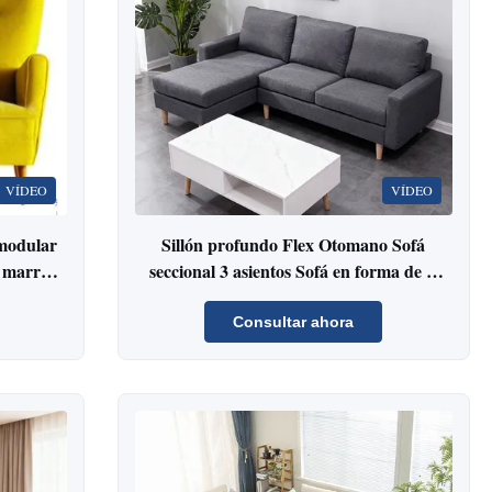
VÍDEO
VÍDEO
 modular
Sillón profundo Flex Otomano Sofá
lo marrón
seccional 3 asientos Sofá en forma de L
Lavable en máquina
Consultar ahora