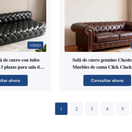
VÍDEO
á de cuero con tufos
Sofá de cuero genuino Chester
3 plazas para sala de
Muebles de cama Click Clack
cepción
ltar ahora
Consultar ahora
1
2
3
4
5