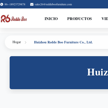
86--18923729878
sales26@reddeboofurniture.com
INICIO
PRODUCTOS
VI
Huizhou Redde Boo Furniture Co., Ltd.
Hogar
Huiz