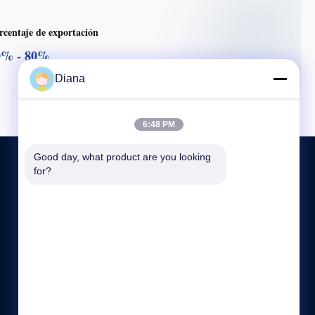
rcentaje de exportación
0% - 80%
Diana
6:48 PM
Good day, what product are you looking 
for?
ÉNTRENOS EN CONTACTO CON
86--18923729878
09:00-20:00
sales26@reddeboofurniture.com
HABITACIÓN 01, 5to piso, edificio E2, Tienda Huaye jia