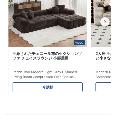
VIDEO
圧縮されたチェニール布のセクションソ
2人座 圧
ファ チェイスラウンジ 小部屋用
と小さなア
Redde Boo Modern Light Gray L Shaped
Modern Mini
Living Room Compressed Sofa Chaise
Compressed 
Lounge Product Overview High resilience
Room Furnit
soft sectional sofa designed for small
Design Comf
今接触
spaces, featuring a contemporary light gray
Compressed
chenille fabric and comfortable high
design with 
rebound foam filling. Specifications Feature
for excepti
Details Application ...
configuration