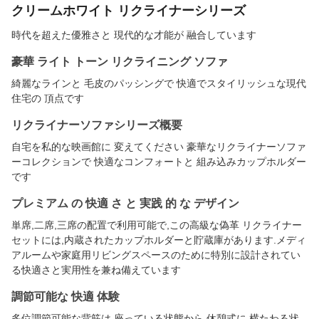
クリームホワイト リクライナーシリーズ
時代を超えた優雅さと 現代的な才能が 融合しています
豪華 ライト トーン リクライニング ソファ
綺麗なラインと 毛皮のパッシングで 快適でスタイリッシュな現代
住宅の 頂点です
リクライナーソファシリーズ概要
自宅を私的な映画館に 変えてください 豪華なリクライナーソファ
ーコレクションで 快適なコンフォートと 組み込みカップホルダー
です
プレミアム の 快適 さ と 実践 的 な デザイン
単席,二席,三席の配置で利用可能で,この高級な偽革 リクライナー
セットには,内蔵されたカップホルダーと貯蔵庫があります.メディ
アルームや家庭用リビングスペースのために特別に設計されてい
る快適さと実用性を兼ね備えています
調節可能な 快適 体験
多位調節可能な背筋は,座っている状態から 休憩式に 横たわる状