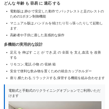
どんな 年齢 も 容易 に 適応 する
電動版は,静かで安定した動作で,バックレストと足のレストの
ための1ボタン制御機能
マニュアル版は,ハンドルを傾けたり引っ張ったりして起動し
ます.
高齢者や子供に適した直感的な操作
多機能の実用的な設計
足元 を 伸ばす こと が でき,足 の 全面 を 支え,血流 を 改善
する
リモコン,電話,小物 の 収納 箱
安全で便利な飲み物を置くための統合カップホルダー
座り,横たわる,リラックスする,保管する機能を組み合わせます
電動式と手動式のリクライニングオプションでご利用いただ
けます