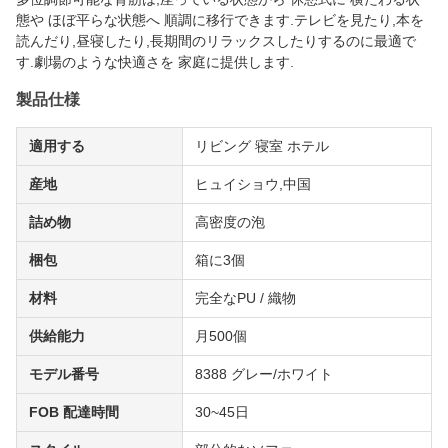
態や ほぼ平らな状態へ 順調に移行できます.テレビを見たり,本を
読んだり,昼寝したり,長期間のリラックスしたりするのに最適で
す.劇場のような快適さを 家庭に提供します.
製品仕様
適用する
リビング 寝室 ホテル
産地
ヒュイショウ,中国
詰め物
高密度の泡
梱包
箱に3個
材料
完全なPU / 織物
供給能力
月500個
モデル番号
8388 グレー/ホワイト
FOB 配達時間
30~45日