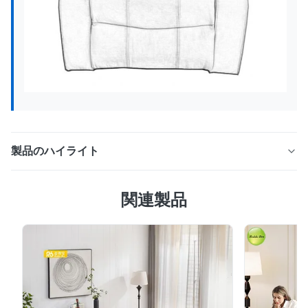
製品のハイライト
人間工学に基づいたサポート、高密度フォーム、電動/手
関連製品
動オプションを備えたカスタマイズ可能なリクライニング
チェア。カップ ホルダー、ストレージ、18 年間の工場で
の専門知識が特徴です。リビングルームや寝室に最適で
す。