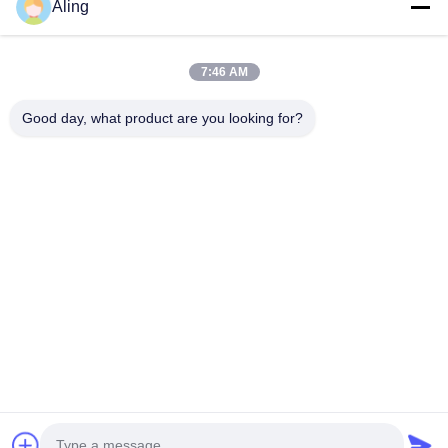
Aling
Produtos
Vídeos
7:46 AM
Quem Somos
Good day, what product are you looking for?
Fábrica
Controle De Qualidade
Fale Conosco
Pedir Um Orçamento
Notícias
Segue-Nos.
©2025- Huizhou Redde Boo Furniture Co., Ltd.. . Todos os direitos