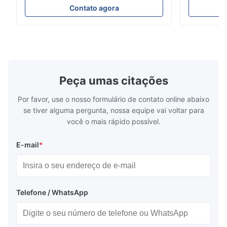
soft sectional sofa designed for small
Design Comf
Contato agora
spaces, featuring a contemporary light gray
Compressed
chenille fabric and comfortable high
design with 
rebound foam filling. Specifications Feature
for excepti
Details Application ...
configuration
Peça umas citações
Por favor, use o nosso formulário de contato online abaixo
se tiver alguma pergunta, nossa equipe vai voltar para
você o mais rápido possível.
E-mail
*
Telefone / WhatsApp