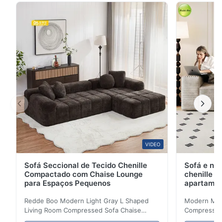
armazenamento e 18 anos de experiência em fábrica.
Ideal para salas e quartos.
VIDEO
Sofá Seccional de Tecido Chenille
Sofá e na
Compactado com Chaise Lounge
chenille 
para Espaços Pequenos
apartame
Redde Boo Modern Light Gray L Shaped
Modern Mini
Living Room Compressed Sofa Chaise
Compressed 
Lounge Product Overview High resilience
Room Furnit