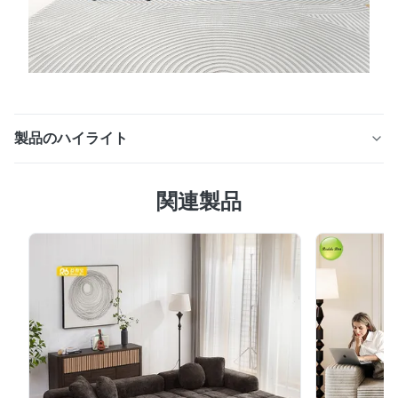
製品のハイライト
①、安定した無垢材フレーム + 高品質ファブリック：耐
関連製品
久性と質感を両立 このモダンデザインのファブリック2人
掛けソファは、頑丈な無垢材で作られたフレーム構造が特
徴で、長年緩んだり変形したりすることなく安定した形状
を維持する優れた耐荷重能力を誇ります。表面は柔らかく
肌触りの良い高品質ファブリックで覆われており、耐摩耗
性とシワになりにくい特性も備えています。繰り返し使用
しても毛玉ができにくく、色褪せしにくいです。細やかな
縫製技術と相まって、ソファは繊細で質感があるだけでな
く、リビングルームの耐久性のある中心的存在として長年