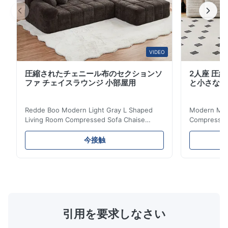
活躍します。 ②、主要製品仕様表 仕様カテゴリ 具体的
な仕様 製品名 モダン...
VIDEO
圧縮されたチェニール布のセクションソ
2人座 圧
ファ チェイスラウンジ 小部屋用
と小さなア
Redde Boo Modern Light Gray L Shaped
Modern Mini
Living Room Compressed Sofa Chaise
Compressed 
Lounge Product Overview High resilience
Room Furnit
soft sectional sofa designed for small
Design Comf
今接触
spaces, featuring a contemporary light gray
Compressed
chenille fabric and comfortable high
design with 
rebound foam filling. Specifications Feature
for excepti
Details Application ...
configuration
引用を要求しなさい