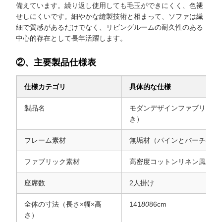
備えています。繰り返し使用しても毛玉ができにくく、色褪
せしにくいです。細やかな縫製技術と相まって、ソファは繊
細で質感があるだけでなく、リビングルームの耐久性のある
中心的存在として長年活躍します。
②、主要製品仕様表
仕様カテゴリ
具体的な仕様
製品名
モダンデザインファブリック
き）
フレーム素材
無垢材（パインとバーチの組
ファブリック素材
高密度コットンリネン風ファ
座席数
2人掛け
全体の寸法（長さ×幅×高
141
80
86cm
さ）