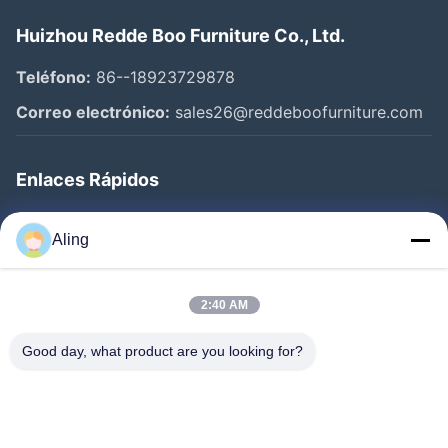
Huizhou Redde Boo Furniture Co., Ltd.
Teléfono:
86--18923729878
Correo electrónico:
sales26@reddeboofurniture.com
Enlaces Rápidos
Inicio
Aling
Productos
Videos
2:40 AM
Sobre Nosotros
Good day, what product are you looking for?
Visita A La Fábrica
Control De Calidad
Contacto