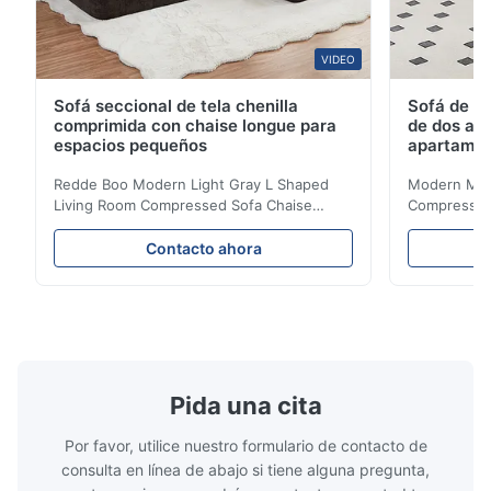
VIDEO
Sofá seccional de tela chenilla
Sofá de te
comprimida con chaise longue para
de dos asi
espacios pequeños
apartame
Redde Boo Modern Light Gray L Shaped
Modern Mini
Living Room Compressed Sofa Chaise
Compressed 
Lounge Product Overview High resilience
Room Furnit
soft sectional sofa designed for small
Design Comf
Contacto ahora
spaces, featuring a contemporary light gray
Compressed
chenille fabric and comfortable high
design with 
rebound foam filling. Specifications Feature
for excepti
Details Application ...
configuration
Pida una cita
Por favor, utilice nuestro formulario de contacto de
consulta en línea de abajo si tiene alguna pregunta,