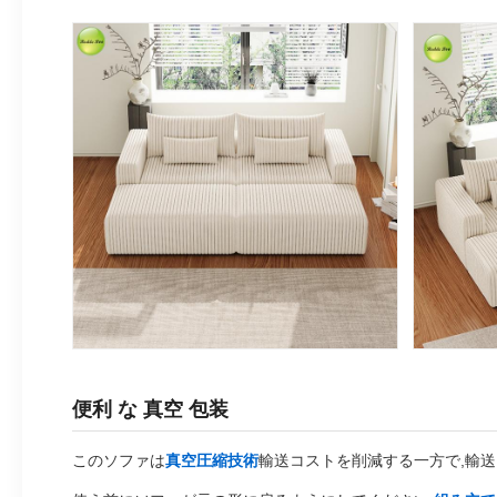
便利 な 真空 包装
このソファは
真空圧縮技術
輸送コストを削減する一方で,輸送