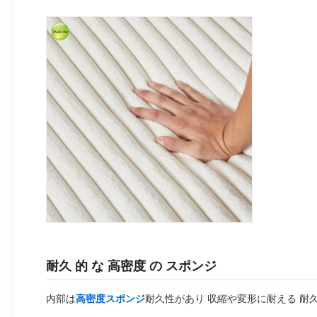
耐久 的 な 高密度 の スポンジ
内部は
高密度スポンジ
耐久性があり 収縮や変形に耐える 耐