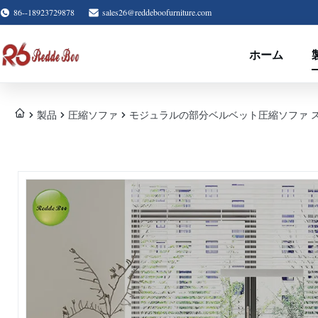
86--18923729878
sales26@reddeboofurniture.com
ホーム
製品
圧縮ソファ
モジュラルの部分ベルベット圧縮ソファ 