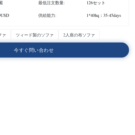
国
最低注文数量:
126セット
9USD
供給能力:
1*40hq：35-45days
ファ
ツィード製のソファ
2人座の布ソファ
今
す
ぐ
問
い
合
わ
せ