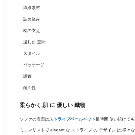
繊維素材
詰め込み
枕の支え
適した 空間
スタイル
パッケージ
設置
耐久性
柔らかく,肌 に 優しい 織物
ソファの表面は
ストライプベールベット
長時間 使い続けても
ミニマリストで elegant な ストライプ の デザイン は,様々な