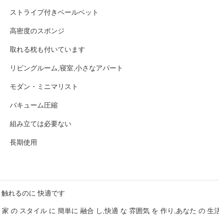
ストライプ付きベールベット
高密度のスポンジ
取れる枕も付いています
リビングルーム,寝室,小さなアパート
モダン・ミニマリスト
バキューム圧縮
組み立ては必要ない
長期使用
 触れるのに 快適です
 家 の スタイル に 簡単に 融合 し,快適 な 雰囲気 を 作り,あなた の 生活