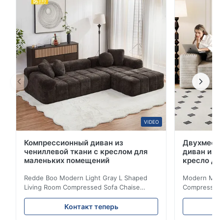
Это...Компрессионный диванОн спроектирован с
учетом эргономических принципов, с мягкими
губчатыми подушками высокой плотности и
поддерживающими подуш...
VIDEO
Компрессионный диван из
Двухмест
чениллевой ткани с креслом для
диван из 
маленьких помещений
кресло д
Redde Boo Modern Light Gray L Shaped
Modern Mini
Living Room Compressed Sofa Chaise
Compressed 
Lounge Product Overview High resilience
Room Furnit
soft sectional sofa designed for small
Design Comf
Контакт теперь
spaces, featuring a contemporary light gray
Compressed