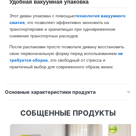
Удобная вакуумная упаковка
Этот диван упакован с помощью
технология вакуумного
сжатия
, что позволяет эффективно экономить на
транспортировке и хранилищах при одновременном
снижении транспортных расходов.
После распаковки просто позвольте дивану восстановить
свою первоначальную форму перед использованием.
не
требуется сборка
, это свободный от стресса и
практичный выбор для современного образа жизни.
Основные характеристики продукта
Современный секционный диван 2-местный
СОБЩЕННЫЕ ПРОДУКТЫ
полосатый бархатный диван с 2 османами
Вакуумный компрессионный диван для гостиной
Эргономичный дизайн комфорта