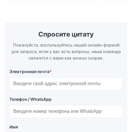
chenille fabric and comfortable high
design with 
rebound foam filling. Specifications Feature
for excepti
Details Application ...
configuration
Спросите цитату
Пожалуйста, воспользуйтесь нашей онлайн-формой
для запроса, если у вас есть вопросы, наша команда
свяжется с вами как можно скорее.
Электронная почта
*
Телефон / WhatsApp
Имя