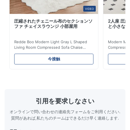
VIDEO
圧縮されたチェニール布のセクションソ
2人座 圧
ファ チェイスラウンジ 小部屋用
と小さなア
Redde Boo Modern Light Gray L Shaped
Modern Mini
Living Room Compressed Sofa Chaise
Compressed 
Lounge Product Overview High resilience
Room Furnit
soft sectional sofa designed for small
Design Comf
今接触
spaces, featuring a contemporary light gray
Compressed
chenille fabric and comfortable high
design with 
rebound foam filling. Specifications Feature
for excepti
Details Application ...
configuration
引用を要求しなさい
オンラインで問い合わせの連絡先フォームをご利用ください.
質問があれば,私たちのチームはできるだけ早く連絡します.