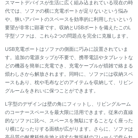
スマートデバイスが生活に広く組み込まれている現在の時
代では、ソファの横に充電ポートが足りないという悩み
や、狭いアパートのスペースを効率的に利用したいという
要望が非常に顕著です。収納とUSBポートを備えたこのL
字型ソファは、これら2つの問題点を完全に克服します。
USB充電ポートはソファの側面に巧みに設置されていま
す。追加の電源タップが不要で、携帯電話やタブレットな
どの機器を簡単に充電でき、充電ケーブルが煩雑で絡まる
煩わしさから解放されます。同時に、ソファには収納スペ
ースもあり、枕や毛布などのアイテムを収納して、リビン
グルームをきれいに保つことができます。
L字型のデザインは壁の角にフィットし、リビングルーム
のコーナースペースを最大限に活用できます。従来の直線
的なソファに比べ、スペースを無駄にすることなく座った
り横になったりする面積が広がります。さらに、ソファは
高品質の耐摩耗性生地と頑丈な無垢材のフレームで作られ