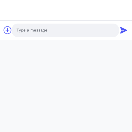
ファイルを添付する
ファイルを選択する
最大5つのファイルがアップロードできます
Photo
提出
Video Call
Audio Call
Huizhou Redde Boo Furniture Co., Ltd.
Tel:
86--18923729878