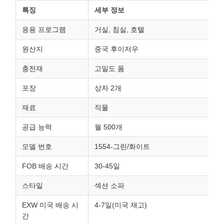
특징
세부 정보
응용 프로그램
거실, 침실, 호텔
원산지
중국 후이저우
충전재
고밀도 폼
포장
상자 2개
재료
직물
공급 능력
월 500개
모델 번호
1554-그린/화이트
FOB 배송 시간
30-45일
스타일
섹션 소파
EXW 미국 배송 시
4-7일(미국 재고)
간