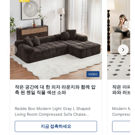
자형 소파는 수납 공간과 USB 포트를 갖추고 있어 이러한
두 가지 문제점을 완벽하게 해결합니다. USB 충전 포트는
소파 측면에 교묘하게 설치되어 있습니다. 별도의 전원 스
트립이 필요 없으며, 휴대폰 및 태블릿과 같은 장치를 쉽게
충전할 수 있어 지저분하고 얽힌 충전 케이블 문제를 없앨
수 있습니다. ...
VIDEO
작은 공간에 대 한 의자 라운지와 함께 압
작은 아파트
축 된 첸일 직물 섹션 소파
파와 러브
Redde Boo Modern Light Gray L Shaped
Modern Mini
Living Room Compressed Sofa Chaise
Compressed 
Lounge Product Overview High resilience
Room Furnit
soft sectional sofa designed for small
Design Comf
지금 접촉하세요
spaces, featuring a contemporary light gray
Compressed