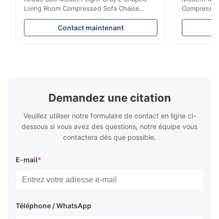
Living Room Compressed Sofa Chaise
Compressed 
Lounge Product Overview High resilience
Room Furnit
soft sectional sofa designed for small
Design Comf
Contact maintenant
spaces, featuring a contemporary light gray
Compressed
chenille fabric and comfortable high
design with 
rebound foam filling. Specifications Feature
for excepti
Details Application ...
configuration
Demandez une citation
Veuillez utiliser notre formulaire de contact en ligne ci-
dessous si vous avez des questions, notre équipe vous
contactera dès que possible.
E-mail
*
Téléphone / WhatsApp