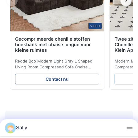
VIDEO
Gecomprimeerde chenille stoffen
Twee zitp
hoekbank met chaise longue voor
Chenille S
kleine ruimtes
Klein App
Redde Boo Modern Light Gray L Shaped
Modern Mini
Living Room Compressed Sofa Chaise
Compressed 
Lounge Product Overview High resilience
Room Furnit
soft sectional sofa designed for small
Design Comf
Contact nu
spaces, featuring a contemporary light gray
Compressed
chenille fabric and comfortable high
design with 
rebound foam filling. Specifications Feature
for excepti
Details Application ...
configuration
Verzoek om een Citaat
Sally
Gebruik ons online contactformulier als u vragen heeft, ons