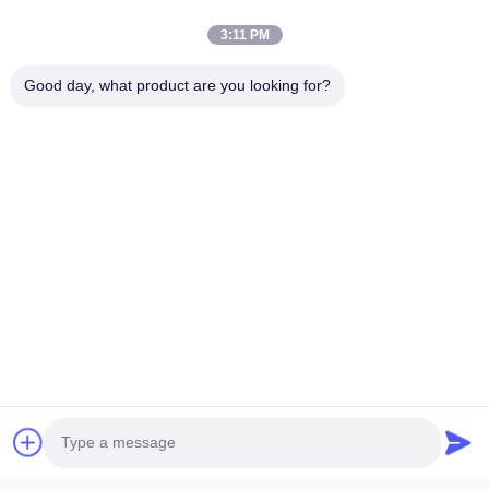
team zal u zo snel mogelijk contacteren.
3:11 PM
E-mail
*
Good day, what product are you looking for?
Telefoon / WhatsApp
Naam
Bedrijfsnaam
Verzoeksbericht
*