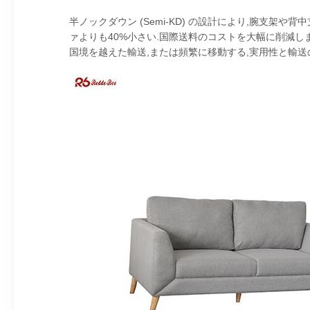
半ノックダウン (Semi-KD) の設計により,腕支
ァよりも40%小さい.国際送料のコストを大幅に削減し
国境を越えた輸送,または頻繁に移動する,実用性と輸