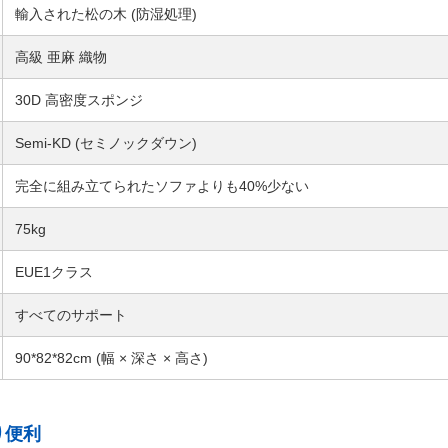
輸入された松の木 (防湿処理)
高級 亜麻 織物
30D 高密度スポンジ
Semi-KD (セミノックダウン)
完全に組み立てられたソファよりも40%少ない
75kg
EUE1クラス
すべてのサポート
90*82*82cm (幅 × 深さ × 高さ)
り便利