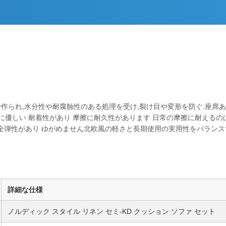
られ,水分性や耐腐蝕性のある処理を受け,裂け目や変形を防ぐ.座席あた
肌に優しい 耐着性があり 摩擦に耐久性があります 日常の摩擦に耐える
完全弾性があり ゆがめません北欧風の軽さと長期使用の実用性をバランス
詳細な仕様
ノルディック スタイル リネン セミ-KD クッション ソファ セット