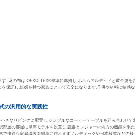
. 麻の布は,OEKO-TEX®標準に準拠し,ホルムアルデヒドと重金属を
出を保証し,妊婦を持つ家族にとって安全になります.子供や材料に敏感
様式の汎用的な実践性
ルを小さなリビングに配置し,シンプルなコーヒーテーブルを組み合わせ
択部屋の部屋に単席モデルを設置し,読書とレジャーの両方の機能を果た
自然で快適な家庭環境を簡単に作れますノルディックや日本様式などの様