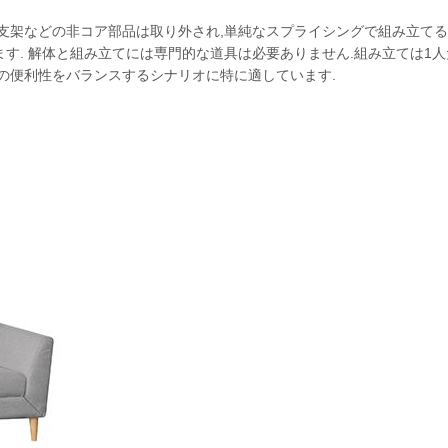
架や背中支架などの非コア部品は取り外され,単純なスプライシングで組み立
ます. 解体と組み立てには専門的な道具は必要ありません.組み立ては1
送の便利性をバランスするシナリオに特に適しています.