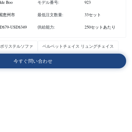
dde Boo
モデル番号:
923
国恵州市
最低注文数量:
33セット
D$79-USD$349
供給能力:
250セットあたり
 ポリステルソファ
ベルベットチェイス リュングチェイス
今
す
ぐ
問
い
合
わ
せ