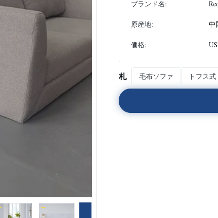
ブランド名:
Re
原産地:
中
価格:
US
札
毛布ソファ
トフス式