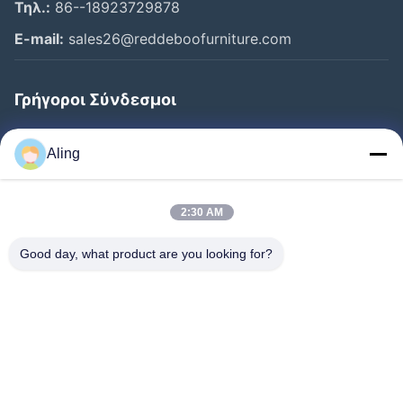
Τηλ.:
86--18923729878
E-mail:
sales26@reddeboofurniture.com
Γρήγοροι Σύνδεσμοι
Αρχική Σελίδα
Aling
Προϊόντα
Βίντεο
2:30 AM
Σχετικά Με Εμάς
Good day, what product are you looking for?
Γύρος Εργοστασίων
Ποιοτικός Έλεγχος
Επαφή
Ζητήστε Ένα Απόσπασμα
Νέα