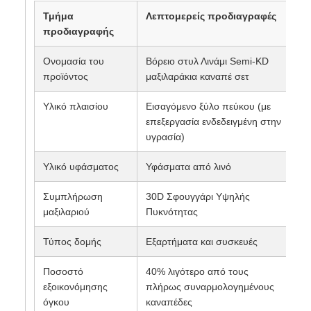
Τμήμα
Λεπτομερείς προδιαγραφές
προδιαγραφής
Ονομασία του
Βόρειο στυλ Λινάμι Semi-KD
προϊόντος
μαξιλαράκια καναπέ σετ
Υλικό πλαισίου
Εισαγόμενο ξύλο πεύκου (με
επεξεργασία ενδεδειγμένη στην
υγρασία)
Υλικό υφάσματος
Υφάσματα από λινό
Συμπλήρωση
30D Σφουγγάρι Υψηλής
μαξιλαριού
Πυκνότητας
Τύπος δομής
Εξαρτήματα και συσκευές
Ποσοστό
40% λιγότερο από τους
εξοικονόμησης
πλήρως συναρμολογημένους
όγκου
καναπέδες