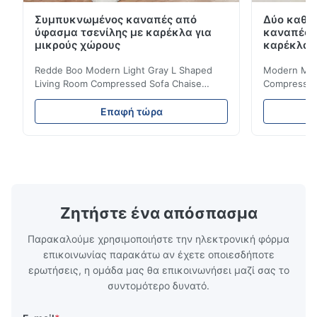
Συμπυκνωμένος καναπές από
Δύο καθί
ύφασμα τσενίλης με καρέκλα για
καναπές 
μικρούς χώρους
καρέκλα γ
Redde Boo Modern Light Gray L Shaped
Modern Mini
Living Room Compressed Sofa Chaise
Compressed 
Lounge Product Overview High resilience
Room Furnit
soft sectional sofa designed for small
Design Comf
Επαφή τώρα
spaces, featuring a contemporary light gray
Compressed
chenille fabric and comfortable high
design with 
rebound foam filling. Specifications Feature
for excepti
Details Application ...
configuration
Ζητήστε ένα απόσπασμα
Παρακαλούμε χρησιμοποιήστε την ηλεκτρονική φόρμα
επικοινωνίας παρακάτω αν έχετε οποιεσδήποτε
ερωτήσεις, η ομάδα μας θα επικοινωνήσει μαζί σας το
συντομότερο δυνατό.