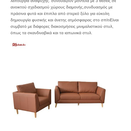
λειτουργία αναψυχής. συνδυάζουν μοντέλα με 3 θέσεις σε
ανοικτού σχεδιασμού χώρους διαμονής,συνδυασμός με
πράσινα φυτά και έπιπλα από στερεό ξύλο για εύκολη
δημιουργία φυσικής και άνετης ατμόσφαιρας στο σπίτιΕίναι
συμβατό με διάφορες διακοσμήσεις μινιμαλιστικού στυλ,
όπως τα σκανδιναβικά και τα ιαπωνικά στυλ.