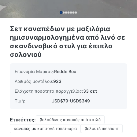
Σετ καναπέδων με μαξιλάρια
ημισυναρμολογημένα από λινό σε
σκανδιναβικό στυλ για έπιπλα
σαλονιού
Επωνυμία Μάρκας:
Redde Boo
Αριθμός μοντέλου:
923
Ελάχιστη ποσότητα παραγγελίας:
33 σετ
Τιμή:
USD$79-USD$349
Ετικέττες:
βελούδινος καναπές από κοτλέ
καναπές με καπιτονέ ταπετσαρία
βελουτέ шезлонг