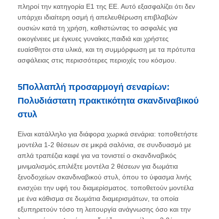
πληροί την κατηγορία E1 της ΕΕ. Αυτό εξασφαλίζει ότι δεν
υπάρχει ιδιαίτερη οσμή ή απελευθέρωση επιβλαβών
ουσιών κατά τη χρήση, καθιστώντας το ασφαλές για
οικογένειες με έγκυες γυναίκες,παιδιά και χρήστες
ευαίσθητοι στα υλικά, και τη συμμόρφωση με τα πρότυπα
ασφάλειας στις περισσότερες περιοχές του κόσμου.
5Πολλαπλή προσαρμογή σεναρίων:
Πολυδιάστατη πρακτικότητα σκανδιναβικού
στυλ
Είναι κατάλληλο για διάφορα χωρικά σενάρια: τοποθετήστε
μοντέλα 1-2 θέσεων σε μικρά σαλόνια, σε συνδυασμό με
απλά τραπέζια καφέ για να τονιστεί ο σκανδιναβικός
μινιμαλισμός.επιλέξτε μοντέλα 2 θέσεων για δωμάτια
ξενοδοχείων σκανδιναβικού στυλ, όπου το ύφασμα λινής
ενισχύει την υφή του διαμερίσματος. τοποθετούν μοντέλα
με ένα κάθισμα σε δωμάτια διαμερισμάτων, τα οποία
εξυπηρετούν τόσο τη λειτουργία ανάγνωσης όσο και την