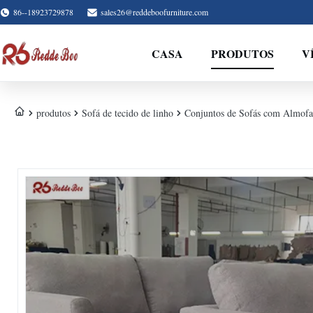
86--18923729878
sales26@reddeboofurniture.com
CASA
PRODUTOS
V
produtos
Sofá de tecido de linho
Conjuntos de Sofás com Almofad