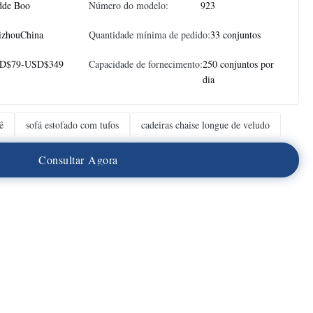
dde Boo
Número do modelo:
923
izhouChina
Quantidade mínima de pedido:
33 conjuntos
D$79-USD$349
Capacidade de fornecimento:
250 conjuntos por
dia
ê
sofá estofado com tufos
cadeiras chaise longue de veludo
C
o
n
s
u
l
t
a
r
A
g
o
r
a