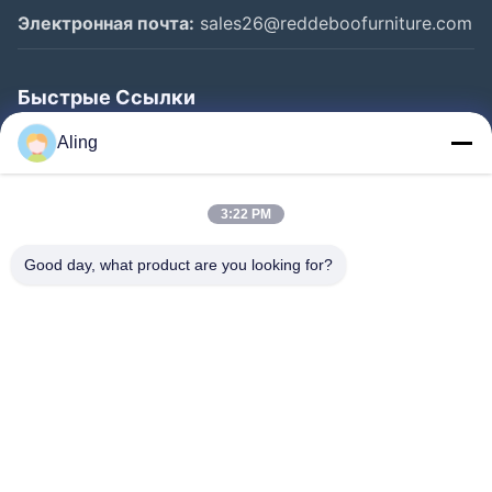
Электронная почта:
sales26@reddeboofurniture.com
Быстрые Ссылки
Главная Страница
Aling
Продукция
3:22 PM
Ролики
О Компании
Good day, what product are you looking for?
Наша Фабрика
Контроль Качества
Контактные Данные
Отправить Запрос
Новости