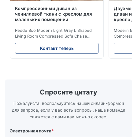
Компрессионный диван из
Двухмест
чениллевой ткани с креслом для
диван из 
маленьких помещений
кресло д
Redde Boo Modern Light Gray L Shaped
Modern Mini
Living Room Compressed Sofa Chaise
Compressed 
Lounge Product Overview High resilience
Room Furnit
soft sectional sofa designed for small
Design Comf
Контакт теперь
spaces, featuring a contemporary light gray
Compressed
chenille fabric and comfortable high
design with 
rebound foam filling. Specifications Feature
for excepti
Details Application ...
configuration
Спросите цитату
Пожалуйста, воспользуйтесь нашей онлайн-формой
для запроса, если у вас есть вопросы, наша команда
свяжется с вами как можно скорее.
Электронная почта
*