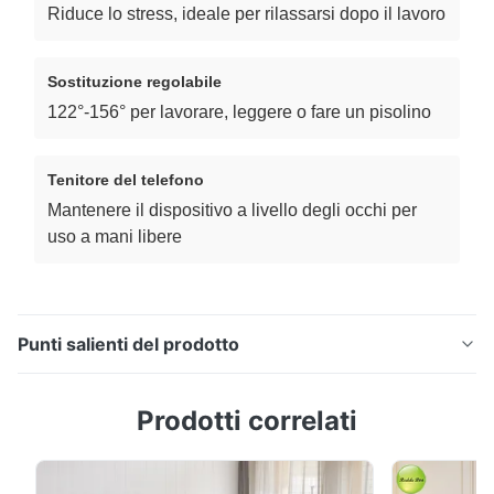
Riduce lo stress, ideale per rilassarsi dopo il lavoro
Sostituzione regolabile
122°-156° per lavorare, leggere o fare un pisolino
Tenitore del telefono
Mantenere il dispositivo a livello degli occhi per
uso a mani libere
Punti salienti del prodotto
Soggiorno con divano a sdraio elettrico flessibile con
Prodotti correlati
portatelefoni Sedile a sdraio elettrico in tessuto
morbido: il massimo comfort per il relax Questo sedile
elettrico a dondolo a dondolo è dotato di un tessuto