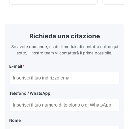
chenille fabric and comfortable high
design with 
rebound foam filling. Specifications Feature
for excepti
Details Application ...
configuration
Richieda una citazione
Se avete domande, usate il modulo di contatto online qui
sotto, il nostro team vi contatterà il prima possibile.
E-mail
*
Telefono / WhatsApp
Nome