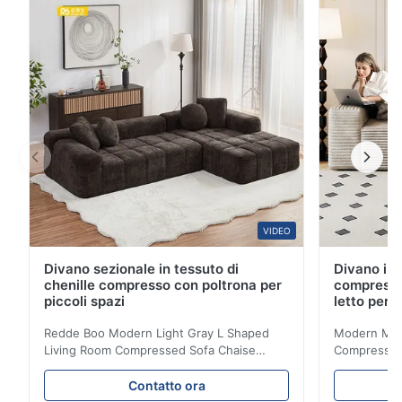
morbido di prima qualità che offre un lussuoso
comfortconsistenza amichevole per la ...
VIDEO
Divano sezionale in tessuto di
Divano in 
chenille compresso con poltrona per
compresso
piccoli spazi
letto per 
Redde Boo Modern Light Gray L Shaped
Modern Mini
Living Room Compressed Sofa Chaise
Compressed 
Lounge Product Overview High resilience
Room Furnit
soft sectional sofa designed for small
Design Comf
Contatto ora
spaces, featuring a contemporary light gray
Compressed