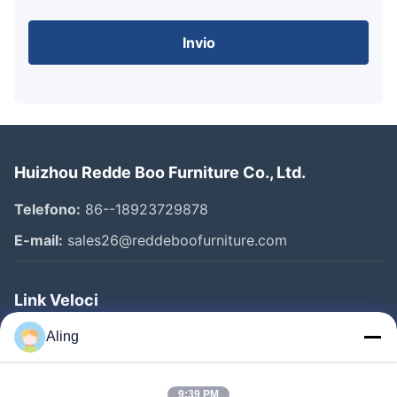
Invio
Huizhou Redde Boo Furniture Co., Ltd.
Telefono:
86--18923729878
E-mail:
sales26@reddeboofurniture.com
Link Veloci
Casa
Aling
Prodotti
9:39 PM