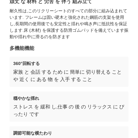
頑丈 な 材料 と 労苦 を 伴う 組み立て
耐久性は,このリクリーシートのすべての部分に組み込まれて
います. フレームは固い硬木と強化された鋼筋の支架を使用
し,長期間の使用後でも安定性と揺れや鳴き声に抵抗性を保証
します.床 (木材) を保護する防滑ゴムパッドを備えています振
動や揺れ中に滑るのを防ぎます
多機能機能
360°回転する
家族 と 会話 する ため に 簡単に 切り替える こと
や 近く に ある 物 を 入手 する こと
穏やかな揺れ
ストレス を 緩和 し,仕事 の 後 の リラックス に ぴ
ったり です
調節可能な横たわり