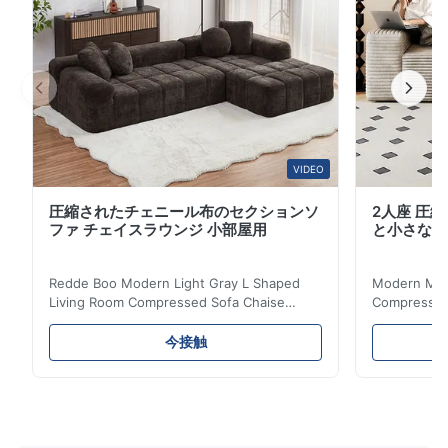
も. 主要な製品仕様 特徴 詳細 適用する リビング 寝室 ホ
テル 産地 ヒュイショウ,中国 詰め物 高密度の泡 梱包 箱
に2個 材料 亜麻布 供給能力 月500個 モデル番号 9460-
ブルーグレー ...
VIDEO
圧縮されたチェニール布のセクションソ
2人座 圧
ファ チェイスラウンジ 小部屋用
と小さなア
Redde Boo Modern Light Gray L Shaped
Modern Mini
Living Room Compressed Sofa Chaise
Compressed 
Lounge Product Overview High resilience
Room Furnit
soft sectional sofa designed for small
Design Comf
今接触
spaces, featuring a contemporary light gray
Compressed
chenille fabric and comfortable high
design with 
rebound foam filling. Specifications Feature
for excepti
Details Application ...
configuration