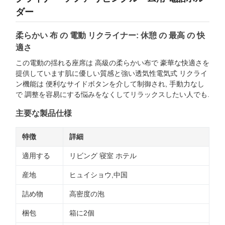
ダー
柔らかい 布 の 電動 リクライナー: 休憩 の 最高 の 快
適さ
この電動の揺れる座席は 高級の柔らかい布で 豪華な快適さを
提供しています肌に優しい質感と強い透気性電気式 リクライ
ン機能は 便利なサイドボタンを介して制御され, 手動力なし
で 調整を容易にする悩みをなくしてリラックスしたい人でも.
主要な製品仕様
特徴
詳細
適用する
リビング 寝室 ホテル
産地
ヒュイショウ,中国
詰め物
高密度の泡
梱包
箱に2個