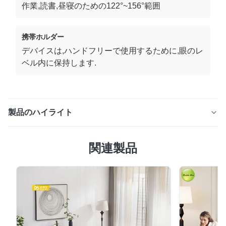
作業,読書,昼寝のための122°~156°範囲
携帯ホルダー
デバイスは,ハンドフリーで使用するために,眼のレ
ベル内に保持します.
製品のハイライト
安価な電動 リクライナー スワイブル ソフト リクライナ
関連製品
ー ソファ リビングルーム用 電話ホルダー 柔らかい 布 の
電動 リクライナー: 休憩 の 最高 の 快適さ この電動の揺
れる座席は 高級の柔らかい布で 豪華な快適さを提供して
います肌に優しい質感と強い透気性電気式 リクライン機
能は 便利なサイドボタンを介して制御され, 手動力なしで
調整を容易にする悩みをなくしてリラックスしたい人で