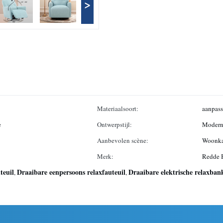
>
Materiaalsoort:
aanpas
e
Ontwerpstijl:
Moder
Aanbevolen scène:
Woonka
Merk:
Redde 
teuil
Draaibare eenpersoons relaxfauteuil
Draaibare elektrische relaxban
,
,