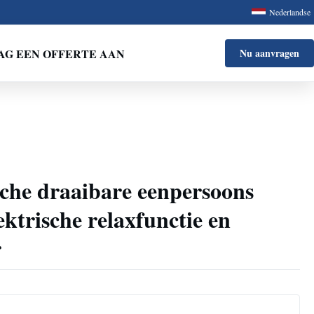
Nederlandse
AG EEN OFFERTE AAN
Nu aanvragen
sche draaibare eenpersoons
ektrische relaxfunctie en
r