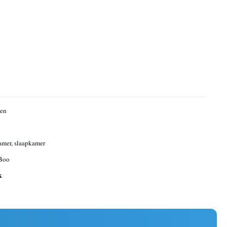
sen
n
mer, slaapkamer
Boo
k