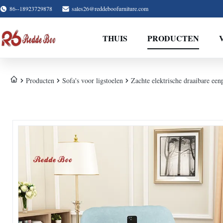
86--18923729878
sales26@reddeboofurniture.com
THUIS
PRODUCTEN
Producten
Sofa's voor ligstoelen
Zachte elektrische draaibare een