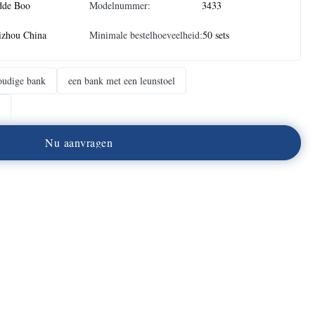
dde Boo
Modelnummer:
3433
izhou China
Minimale bestelhoeveelheid:
50 sets
oudige bank
een bank met een leunstoel
N
u
a
a
n
v
r
a
g
e
n