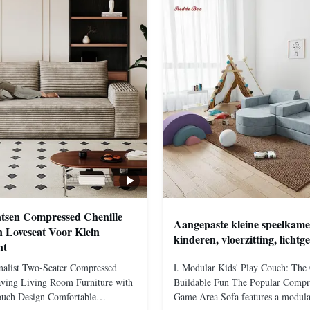
atsen Compressed Chenille
Aangepaste kleine speelkam
n Loveseat Voor Klein
kinderen, vloerzitting, lichtg
nt
alist Two-Seater Compressed
Ⅰ. Modular Kids' Play Couch: The
ving Living Room Furniture with
Buildable Fun The Popular Compre
ouch Design Comfortable
Game Area Sofa features a modular