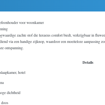
 telefoonhouder voor woonkamer
anning
waardige zachte stof die luxueus comfort biedt, verkrijgbaar in fluweel
diend via een handige zijknop, waardoor een moeiteloze aanpassing zon
oze ontspanning.
Details
laapkamer, hotel
ina
oge dichtheid
n doos