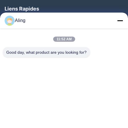
Liens Rapides
Aperçu
Aling
Produits
11:52 AM
Vidéos
A Propos De Nous
Good day, what product are you looking for?
Visite D'usine
Contrôle De La Qualité
Contact
Demande De Soumission
Nouvelles
Suivez-Nous!