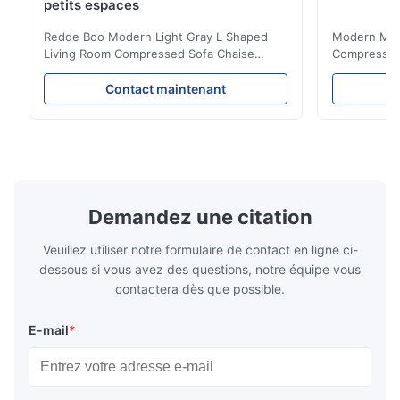
petits espaces
Redde Boo Modern Light Gray L Shaped
Modern Mini
Living Room Compressed Sofa Chaise
Compressed 
Lounge Product Overview High resilience
Room Furnit
soft sectional sofa designed for small
Design Comf
Contact maintenant
spaces, featuring a contemporary light gray
Compressed
chenille fabric and comfortable high
design with 
rebound foam filling. Specifications Feature
for excepti
Details Application ...
configuration
Demandez une citation
Veuillez utiliser notre formulaire de contact en ligne ci-
dessous si vous avez des questions, notre équipe vous
contactera dès que possible.
E-mail
*