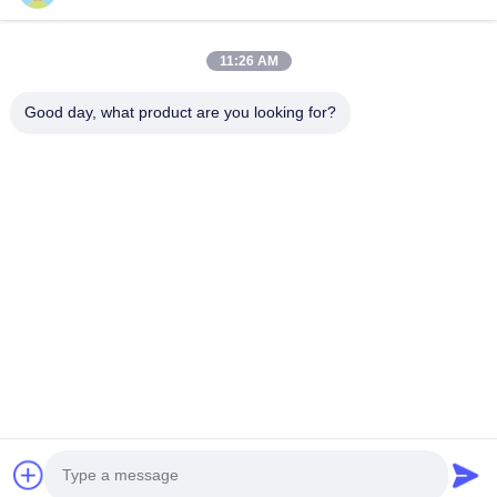
Produkte
11:26 AM
Videos
Über Uns
Good day, what product are you looking for?
Fabrik Tour
Qualitätskontrolle
Kontakt
Referenzen
Nachrichten
Folgen Sie Uns.
©2025- Huizhou Redde Boo Furniture Co., Ltd.. . Alle Rechte vorbehalten.