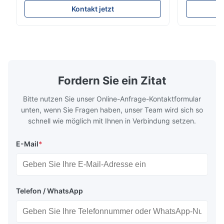
soft sectional sofa designed for small
Design Comf
Kontakt jetzt
spaces, featuring a contemporary light gray
Compressed
chenille fabric and comfortable high
design with 
rebound foam filling. Specifications Feature
for excepti
Details Application ...
configuration
Fordern Sie ein Zitat
Bitte nutzen Sie unser Online-Anfrage-Kontaktformular
unten, wenn Sie Fragen haben, unser Team wird sich so
schnell wie möglich mit Ihnen in Verbindung setzen.
E-Mail
*
Telefon / WhatsApp