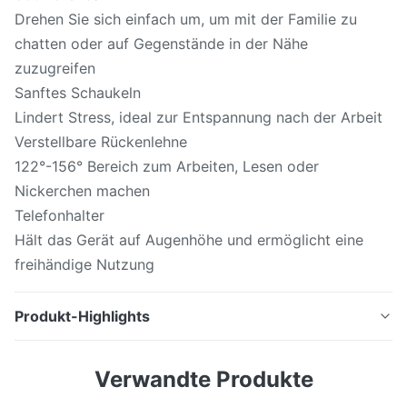
Drehen Sie sich einfach um, um mit der Familie zu
chatten oder auf Gegenstände in der Nähe
zuzugreifen
Sanftes Schaukeln
Lindert Stress, ideal zur Entspannung nach der Arbeit
Verstellbare Rückenlehne
122°-156° Bereich zum Arbeiten, Lesen oder
Nickerchen machen
Telefonhalter
Hält das Gerät auf Augenhöhe und ermöglicht eine
freihändige Nutzung
Produkt-Highlights
Erschwingliches, elektrisch verstellbares, drehbares,
Verwandte Produkte
weiches Liegesofa mit Telefonhalter für das
Wohnzimmer Elektrischer Liegesessel aus weichem