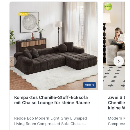
Stoff: Ultimativer Komfort zum Entspannen Dieser
elektrisch drehbare Schaukelsessel besteht aus
hochwertigem, weichem Stoff, der luxuriösen Komfort
bietet ...
VIDEO
Kompaktes Chenille-Stoff-Ecksofa
Zwei Sitz
mit Chaise Lounge für kleine Räume
Chenille S
kleine Wo
Redde Boo Modern Light Gray L Shaped
Modern Mini
Living Room Compressed Sofa Chaise
Compressed 
Lounge Product Overview High resilience
Room Furnit