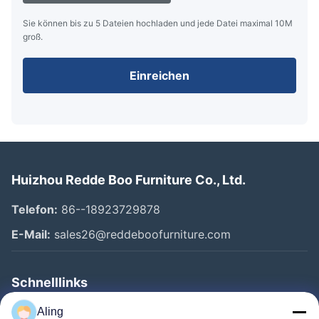
Sie können bis zu 5 Dateien hochladen und jede Datei maximal 10M
groß.
Einreichen
Huizhou Redde Boo Furniture Co., Ltd.
Telefon:
86--18923729878
E-Mail:
sales26@reddeboofurniture.com
Schnelllinks
Startseite
Aling