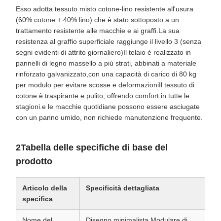
Esso adotta tessuto misto cotone-lino resistente all'usura
(60% cotone + 40% lino) che è stato sottoposto a un
trattamento resistente alle macchie e ai graffi.La sua
resistenza al graffio superficiale raggiunge il livello 3 (senza
segni evidenti di attrito giornaliero)Il telaio è realizzato in
pannelli di legno massello a più strati, abbinati a materiale
rinforzato galvanizzato,con una capacità di carico di 80 kg
per modulo per evitare scosse e deformazioniIl tessuto di
cotone è traspirante e pulito, offrendo comfort in tutte le
stagioni.e le macchie quotidiane possono essere asciugate
con un panno umido, non richiede manutenzione frequente.
2Tabella delle specifiche di base del
prodotto
Articolo della
Specificità dettagliata
specifica
Nome del
Disegno minimalista Modulare di