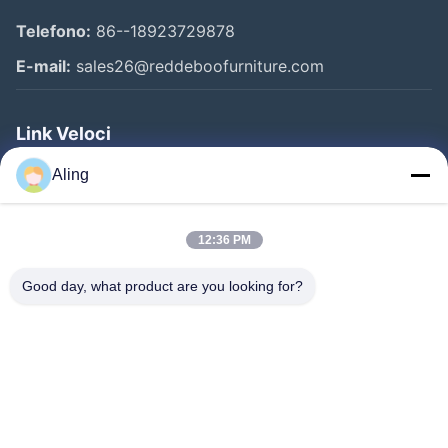
Telefono:
86--18923729878
E-mail:
sales26@reddeboofurniture.com
Link Veloci
Casa
Aling
Prodotti
12:36 PM
Video
Chi Siamo
Good day, what product are you looking for?
Fatory Tour
Controllo Di Qualità
Contattaci
Richiedere Un Preventivo