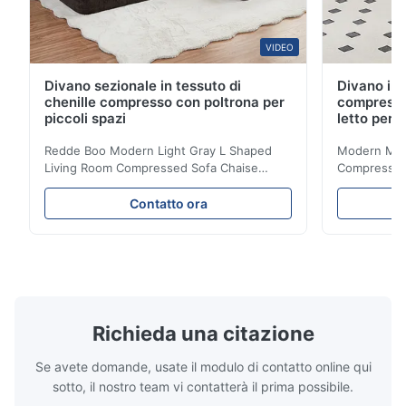
VIDEO
Divano sezionale in tessuto di
Divano in 
chenille compresso con poltrona per
compresso
piccoli spazi
letto per 
Redde Boo Modern Light Gray L Shaped
Modern Mini
Living Room Compressed Sofa Chaise
Compressed 
Lounge Product Overview High resilience
Room Furnit
soft sectional sofa designed for small
Design Comf
Contatto ora
spaces, featuring a contemporary light gray
Compressed
chenille fabric and comfortable high
design with 
rebound foam filling. Specifications Feature
for excepti
Details Application ...
configuration
Richieda una citazione
Se avete domande, usate il modulo di contatto online qui
sotto, il nostro team vi contatterà il prima possibile.