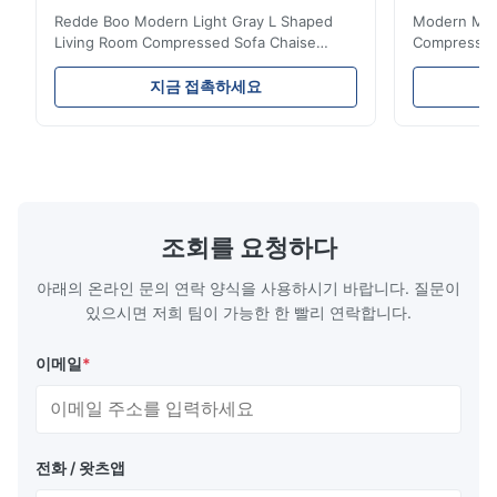
Redde Boo Modern Light Gray L Shaped
Modern Mini
Living Room Compressed Sofa Chaise
Compressed 
Lounge Product Overview High resilience
Room Furnit
soft sectional sofa designed for small
Design Comf
지금 접촉하세요
spaces, featuring a contemporary light gray
Compressed
chenille fabric and comfortable high
design with 
rebound foam filling. Specifications Feature
for excepti
Details Application ...
configuration
조회를 요청하다
아래의 온라인 문의 연락 양식을 사용하시기 바랍니다. 질문이
있으시면 저희 팀이 가능한 한 빨리 연락합니다.
이메일
*
전화 / 왓츠앱