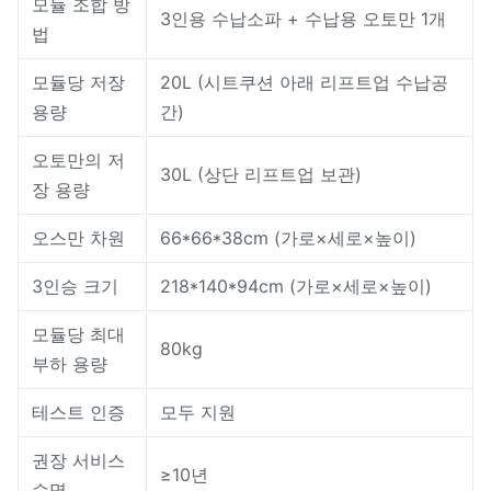
모듈 조합 방
3인용 수납소파 + 수납용 오토만 1개
법
모듈당 저장
20L (시트쿠션 아래 리프트업 수납공
용량
간)
오토만의 저
30L (상단 리프트업 보관)
장 용량
오스만 차원
66*66*38cm (가로×세로×높이)
3인승 크기
218*140*94cm (가로×세로×높이)
모듈당 최대
80kg
부하 용량
테스트 인증
모두 지원
권장 서비스
≥10년
수명