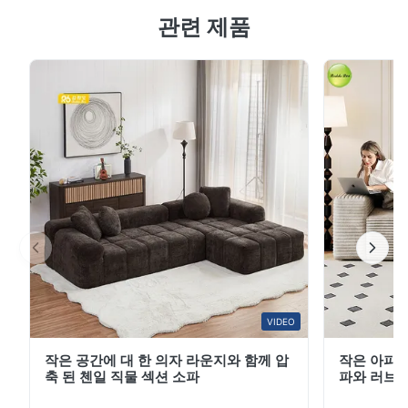
관련 제품
리를 거친 내마모성이 뛰어난 면-린넨 혼방 원단(면 60%
+ 린넨 40%)을 사용합니다. 표면 스크래치 저항성은 레벨
3(매일 마찰로 인한 뚜렷한 흔적 없음)에 도달하고 직물 노
화 주기는 10년을 초과합니다. 프레임은 흔들림과 변형을
방지하기 위해 모듈당 80kg의 하중 용량을 갖춘 아연 도금
강화 하드웨어와 쌍을 이루는 견고한 목재 다층 보드로 만
들어졌습니다. 면 린넨 소재는 통기성이 뛰어나고 피부 친
화적이어서 사계절 내내 편안함을 제공합니다. 미니멀한
질감과 장기적...
VIDEO
작은 공간에 대 한 의자 라운지와 함께 압
작은 아파트
축 된 첸일 직물 섹션 소파
파와 러브