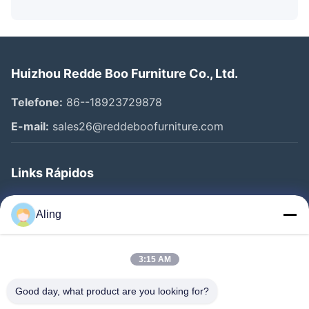
Huizhou Redde Boo Furniture Co., Ltd.
Telefone:
86--18923729878
E-mail:
sales26@reddeboofurniture.com
Links Rápidos
Casa
Aling
Produtos
Vídeos
3:15 AM
Quem Somos
Good day, what product are you looking for?
Fábrica