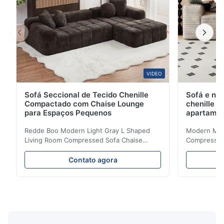
VIDEO
Sofá Seccional de Tecido Chenille
Sofá e na
Compactado com Chaise Lounge
chenille 
para Espaços Pequenos
apartame
Redde Boo Modern Light Gray L Shaped
Modern Mini
Living Room Compressed Sofa Chaise
Compressed 
Lounge Product Overview High resilience
Room Furnit
soft sectional sofa designed for small
Design Comf
Contato agora
spaces, featuring a contemporary light gray
Compressed
chenille fabric and comfortable high
design with 
rebound foam filling. Specifications Feature
for excepti
Details Application ...
configuration