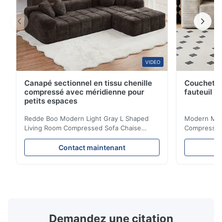
VIDEO
Canapé sectionnel en tissu chenille
Couchette 
compressé avec méridienne pour
fauteuil p
petits espaces
Redde Boo Modern Light Gray L Shaped
Modern Mini
Living Room Compressed Sofa Chaise
Compressed 
Lounge Product Overview High resilience
Room Furnit
soft sectional sofa designed for small
Design Comf
Contact maintenant
spaces, featuring a contemporary light gray
Compressed
chenille fabric and comfortable high
design with 
rebound foam filling. Specifications Feature
for excepti
Details Application ...
configuration
Demandez une citation