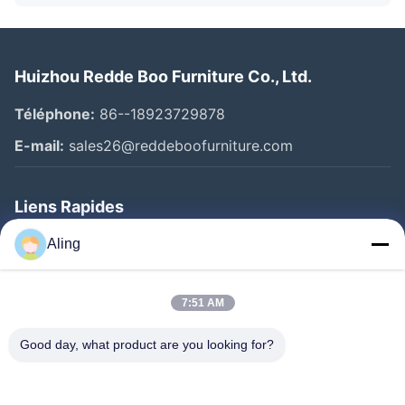
Huizhou Redde Boo Furniture Co., Ltd.
Téléphone:
86--18923729878
E-mail:
sales26@reddeboofurniture.com
Liens Rapides
Aperçu
Aling
Produits
7:51 AM
Vidéos
A Propos De Nous
Good day, what product are you looking for?
Visite D'usine
Contrôle De La Qualité