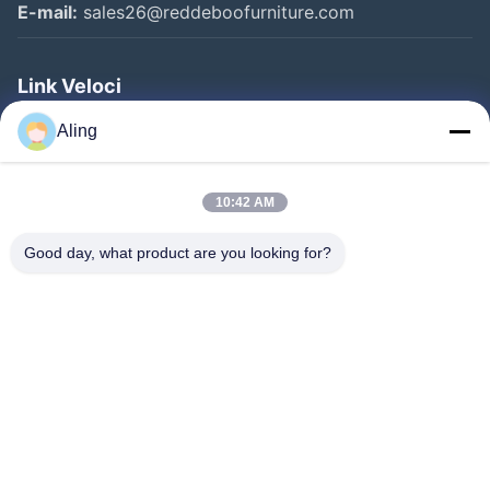
E-mail:
sales26@reddeboofurniture.com
Link Veloci
Casa
Aling
Prodotti
10:42 AM
Video
Chi Siamo
Good day, what product are you looking for?
Fatory Tour
Controllo Di Qualità
Contattaci
Richiedere Un Preventivo
Notizie