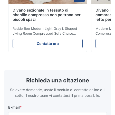
Divano sezionale in tessuto di
Divano in 
chenille compresso con poltrona per
compresso
piccoli spazi
letto per 
Redde Boo Modern Light Gray L Shaped
Modern Mini
Living Room Compressed Sofa Chaise
Compressed 
Lounge Product Overview High resilience
Room Furnit
soft sectional sofa designed for small
Design Comf
Contatto ora
spaces, featuring a contemporary light gray
Compressed
chenille fabric and comfortable high
design with 
rebound foam filling. Specifications Feature
for excepti
Details Application ...
configuration
Richieda una citazione
Se avete domande, usate il modulo di contatto online qui
sotto, il nostro team vi contatterà il prima possibile.
E-mail
*