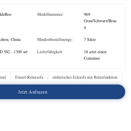
ddeBoo
Modellnummer:
969-
Grau/Schwarz/Brau
n
izhou, China
Mindestbestellmenge:
7 Sätze
 582 - 1300 set
Lieferfähigkeit:
18 setzt einen
Container
ssel
Einzel-Relaxsofa
elektrisches Ecksofa mit Relaxfunktion
J
e
t
z
t
A
n
f
r
a
g
e
n