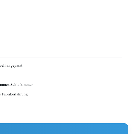
uell angepasst
n
mmer, Schlafzimmer
e Fabrikerfahrung