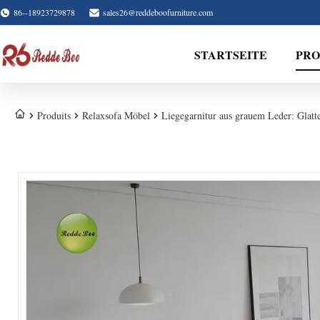
86--18923729878
sales26@reddeboofurniture.com
STARTSEITE
PR
Produits
Relaxsofa Möbel
Liegegarnitur aus grauem Leder: Glatt