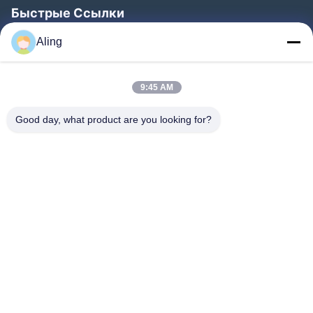
Быстрые Ссылки
Главная Страница
Aling
Продукция
9:45 AM
Ролики
О Компании
Good day, what product are you looking for?
Наша Фабрика
Контроль Качества
Контактные Данные
Отправить Запрос
Новости
Следуйте За Нами.