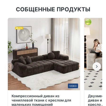
Настраиваемое кресло с регулируемым наклоном,
СОБЩЕННЫЕ ПРОДУКТЫ
пеной высокой плотности и эргономичным
дизайном. 18 лет заводского опыта,
многопозиционный комфорт и функции хранения.
Идеально подходит для гостиных и спален.
VIDEO
Компрессионный диван из
Двухмест
чениллевой ткани с креслом для
диван из 
маленьких помещений
кресло д