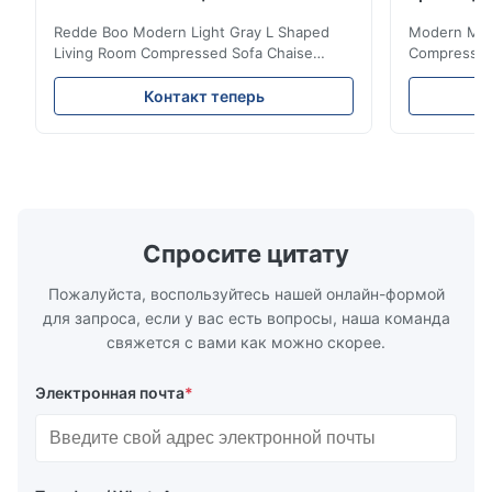
Redde Boo Modern Light Gray L Shaped
Modern Mini
Living Room Compressed Sofa Chaise
Compressed 
Lounge Product Overview High resilience
Room Furnit
soft sectional sofa designed for small
Design Comf
Контакт теперь
spaces, featuring a contemporary light gray
Compressed
chenille fabric and comfortable high
design with 
rebound foam filling. Specifications Feature
for excepti
Details Application ...
configuration
Спросите цитату
Пожалуйста, воспользуйтесь нашей онлайн-формой
для запроса, если у вас есть вопросы, наша команда
свяжется с вами как можно скорее.
Электронная почта
*